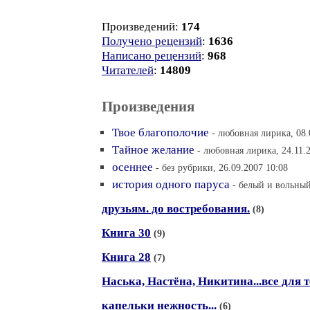
Произведений:
174
Получено рецензий
:
1636
Написано рецензий
:
968
Читателей
:
14809
Произведения
Твое благополочие
- любовная лирика, 08.
Тайное желание
- любовная лирика, 24.11.
осеннее
- без рубрики, 26.09.2007 10:08
история одного паруса
- белый и вольный
друзьям. до востребования.
(8)
Книга 30
(9)
Книга 28
(7)
Наська, Настёна, Никитина...все для 
капельки нежность...
(6)