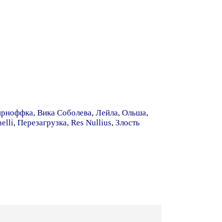
рноффка
,
Вика Соболева
,
Лейла
,
Ольша
,
elli
,
Перезагрузка
,
Res Nullius
,
Злость