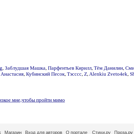
g
,
Заблудшая Машка
,
Парфентьев Кирилл
,
Тём Данилин
,
Сми
 Анастасия
,
Кубинский Песок
,
Тэсссс
,
Z
,
Alenkiu Zveto4ek
,
Sh
лизкое мне,чтобы пройти мимо
к
Магазин
Вход для авторов
О портале
Стихи.ру
Проза.ру