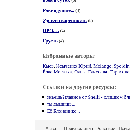
время суток
(3)
Равнодушие...
(4)
Удовлетворенность
(9)
ПРО. . .
(4)
Грусть
(4)
Избранные авторы:
Кысь
,
Исыченко Юрий
,
Melange
,
Spoldin
Ёлка Моталка
,
Ольга Елисеева
,
Тарасова
Ссылки на другие ресурсы:
знаешь?главное от Shelli - слишком б
ты дышишь...
Её Блондинке...
Авторы
Произведения
Рецензии
Поис