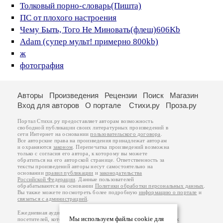
Толковый порно-словарь(Пишта)
ПС от плохого настроения
Чему Быть, Того Не Миновать(флеш)606Kb
Adam (супер мульт! примерно 800kb)
ж
фотография
Авторы
Произведения
Рецензии
Поиск
Магазин
Вход для авторов
О портале
Стихи.ру
Проза.ру
Портал Стихи.ру предоставляет авторам возможность
свободной публикации своих литературных произведений в
сети Интернет на основании
пользовательского договора
.
Все авторские права на произведения принадлежат авторам
и охраняются
законом
. Перепечатка произведений возможна
только с согласия его автора, к которому вы можете
обратиться на его авторской странице. Ответственность за
тексты произведений авторы несут самостоятельно на
основании
правил публикации
и
законодательства
Российской Федерации
. Данные пользователей
обрабатываются на основании
Политики обработки персональных данных
.
Вы также можете посмотреть более подробную
информацию о портале
и
связаться с администрацией
.
Ежедневная аудитория портала Стихи.ру – порядка 200 тысяч
Мы используем файлы cookie для
посетителей, которые в общей сумме просматривают более двух