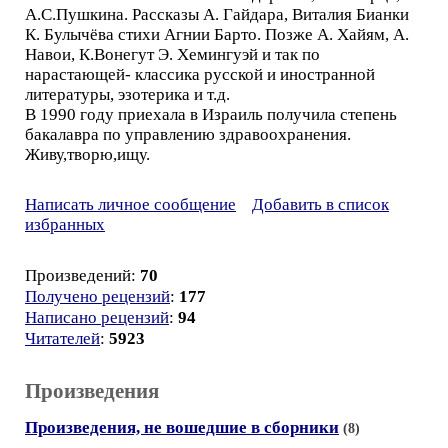
А.С.Пушкина. Рассказы А. Гайдара, Виталия Бианки
К. Булычёва стихи Агнии Барто. Позже А. Хайям, А.
Навои, К.Вонегут Э. Хемингуэй и так по
нарастающей- классика русской и иностранной
литературы, эзотерика и т.д.
В 1990 году приехала в Израиль получила степень
бакалавра по управлению здравоохранения.
Живу,творю,ищу.
Написать личное сообщение
Добавить в список
избранных
Произведений:
70
Получено рецензий
:
177
Написано рецензий
:
94
Читателей
:
5923
Произведения
Произведения, не вошедшие в сборники
(8)