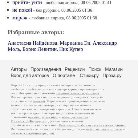
прийти- уйти
- любовная лирика, 08.06.2005 01:41
не покой
- без рубрики, 08.06.2005 01:36
мираж
- любовная лирика, 08.06.2005 01:38
Избранные авторы:
Анастасия Найдёнова
,
Марианна Эн
,
Александр
Моль
,
Борис Левитин
,
Ник Купер
Авторы
Произведения
Рецензии
Поиск
Магазин
Вход для авторов
О портале
Стихи.ру
Проза.ру
Портал Стихи.ру предоставляет авторам возможность
свободной публикации своих литературных произведений в
сети Интернет на основании
пользовательского договора
.
Все авторские права на произведения принадлежат авторам
и охраняются
законом
. Перепечатка произведений возможна
только с согласия его автора, к которому вы можете
обратиться на его авторской странице. Ответственность за
тексты произведений авторы несут самостоятельно на
основании
правил публикации
и
законодательства
Российской Федерации
. Данные пользователей
обрабатываются на основании
Политики обработки персональных данных
.
Вы также можете посмотреть более подробную
информацию о портале
и
связаться с администрацией
.