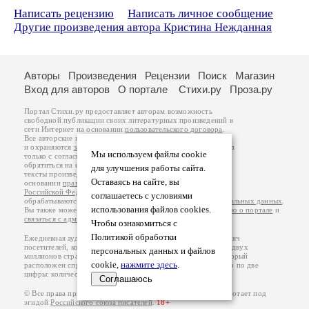
Написать рецензию
Написать личное сообщение
Другие произведения автора Кристина Нежданная
Авторы
Произведения
Рецензии
Поиск
Магазин
Вход для авторов
О портале
Стихи.ру
Проза.ру
Портал Стихи.ру предоставляет авторам возможность
свободной публикации своих литературных произведений в
сети Интернет на основании
пользовательского договора
.
Все авторские права на произведения принадлежат авторам
и охраняются
законом
. Перепечатка произведений возможна
Мы используем файлы cookie
только с согласия его автора, к которому вы можете
обратиться на его авторской странице. Ответственность за
для улучшения работы сайта.
тексты произведений авторы несут самостоятельно на
Оставаясь на сайте, вы
основании
правил публикации
и
законодательства
Российской Федерации
. Данные пользователей
соглашаетесь с условиями
обрабатываются на основании
Политики обработки персональных данных
.
использования файлов cookies.
Вы также можете посмотреть более подробную
информацию о портале
и
связаться с администрацией
.
Чтобы ознакомиться с
Политикой обработки
Ежедневная аудитория портала Стихи.ру – порядка 200 тысяч
посетителей, которые в общей сумме просматривают более двух
персональных данных и файлов
миллионов страниц по данным счетчика посещаемости, который
cookie,
нажмите здесь
.
расположен справа от этого текста. В каждой графе указано по две
цифры: количество просмотров и количество посетителей.
Соглашаюсь
© Все права принадлежат авторам, 2000-2026. Портал работает под
эгидой
Российского союза писателей
.
18+