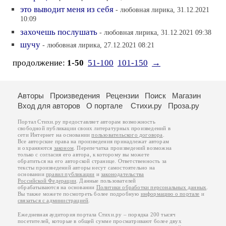
это выводит меня из себя
- любовная лирика, 31.12.2021
10:09
захочешь послушать
- любовная лирика, 31.12.2021 09:38
шучу
- любовная лирика, 27.12.2021 08:21
продолжение:
1-50
51-100
101-150
→
Авторы
Произведения
Рецензии
Поиск
Магазин
Вход для авторов
О портале
Стихи.ру
Проза.ру
Портал Стихи.ру предоставляет авторам возможность
свободной публикации своих литературных произведений в
сети Интернет на основании
пользовательского договора
.
Все авторские права на произведения принадлежат авторам
и охраняются
законом
. Перепечатка произведений возможна
только с согласия его автора, к которому вы можете
обратиться на его авторской странице. Ответственность за
тексты произведений авторы несут самостоятельно на
основании
правил публикации
и
законодательства
Российской Федерации
. Данные пользователей
обрабатываются на основании
Политики обработки персональных данных
.
Вы также можете посмотреть более подробную
информацию о портале
и
связаться с администрацией
.
Ежедневная аудитория портала Стихи.ру – порядка 200 тысяч
посетителей, которые в общей сумме просматривают более двух