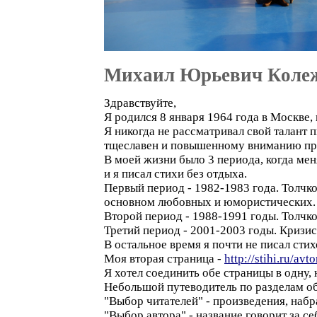
Михаил Юрьевич Коле
Здравствуйте,
Я родился 8 января 1964 года в Москве,
Я никогда не рассматривал свой талант п
тщеславен и повышенному вниманию пре
В моей жизни было 3 периода, когда ме
и я писал стихи без отдыха.
Первый период - 1982-1983 года. Толчко
основном любовных и юмористических. 
Второй период - 1988-1991 годы. Толчк
Третий период - 2001-2003 годы. Кризис
В остальное время я почти не писал сти
Моя вторая страница -
http://stihi.ru/av
Я хотел соединить обе страницы в одну,
Небольшой путеводитель по разделам об
"Выбор читателей" - произведения, наб
"Выбор автора" - название говорит за се