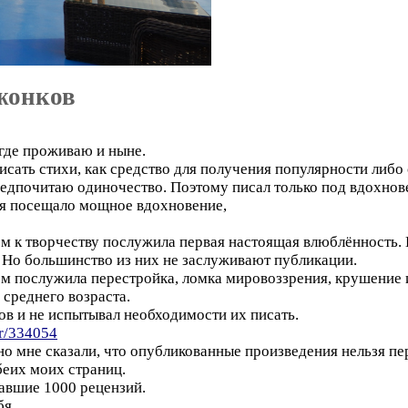
жонков
 где проживаю и ныне.
исать стихи, как средство для получения популярности либо 
дпочитаю одиночество. Поэтому писал только под вдохновен
ня посещало мощное вдохновение,
м к творчеству послужила первая настоящая влюблённость. В
Но большинство из них не заслуживают публикации.
ом послужила перестройка, ломка мировоззрения, крушение 
 среднего возраста.
хов и не испытывал необходимости их писать.
tor/334054
 но мне сказали, что опубликованные произведения нельзя 
еих моих страниц.
равшие 1000 рецензий.
бя.