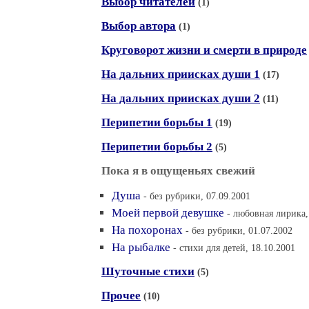
Выбор читателей
(1)
Выбор автора
(1)
Круговорот жизни и смерти в природе
На дальних приисках души 1
(17)
На дальних приисках души 2
(11)
Перипетии борьбы 1
(19)
Перипетии борьбы 2
(5)
Пока я в ощущеньях свежий
Душа
- без рубрики, 07.09.2001
Моей первой девушке
- любовная лирика,
На похоронах
- без рубрики, 01.07.2002
На рыбалке
- стихи для детей, 18.10.2001
Шуточные стихи
(5)
Прочее
(10)