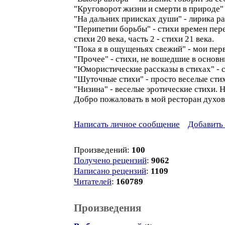
"Круговорот жизни и смерти в природе" -
"На дальних приисках души" - лирика разн
"Перипетии борьбы" - стихи времен пере
стихи 20 века, часть 2 - стихи 21 века.
"Пока я в ощущеньях свежий" - мои пер
"Прочее" - стихи, не вошедшие в основн
"Юмористические рассказы в стихах" - с
"Шуточные стихи" - просто веселые стих
"Низина" - веселые эротические стихи. 
Добро пожаловать в мой ресторан духо
Написать личное сообщение
Добавить 
Произведений:
100
Получено рецензий
:
9062
Написано рецензий
:
1109
Читателей
:
160789
Произведения