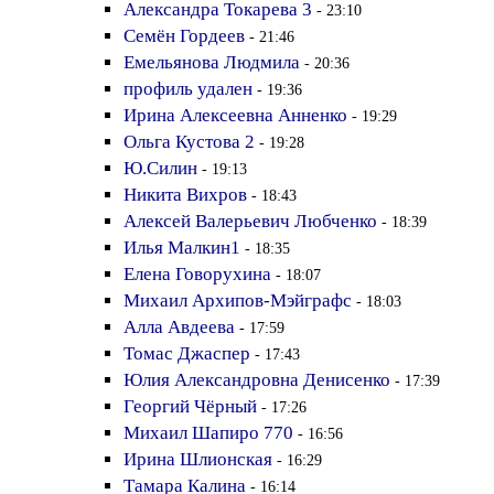
Александра Токарева 3
- 23:10
Семён Гордеев
- 21:46
Емельянова Людмила
- 20:36
профиль удален
- 19:36
Ирина Алексеевна Анненко
- 19:29
Ольга Кустова 2
- 19:28
Ю.Силин
- 19:13
Никита Вихров
- 18:43
Алексей Валерьевич Любченко
- 18:39
Илья Малкин1
- 18:35
Елена Говорухина
- 18:07
Михаил Архипов-Мэйграфс
- 18:03
Алла Авдеева
- 17:59
Томас Джаспер
- 17:43
Юлия Александровна Денисенко
- 17:39
Георгий Чёрный
- 17:26
Михаил Шапиро 770
- 16:56
Ирина Шлионская
- 16:29
Тамара Калина
- 16:14