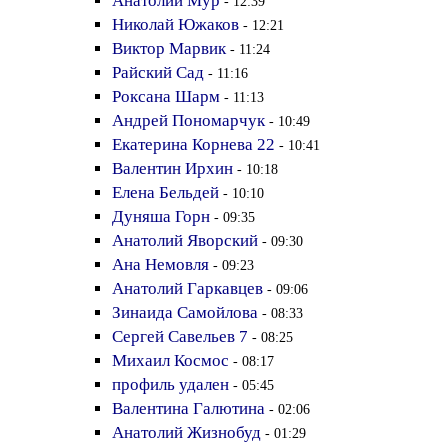
Анатолий Мур
- 12:39
Николай Южаков
- 12:21
Виктор Марвик
- 11:24
Райский Сад
- 11:16
Роксана Шарм
- 11:13
Андрей Пономарчук
- 10:49
Екатерина Корнева 22
- 10:41
Валентин Ирхин
- 10:18
Елена Бельдей
- 10:10
Дуняша Горн
- 09:35
Анатолий Яворский
- 09:30
Ана Немовля
- 09:23
Анатолий Гаркавцев
- 09:06
Зинаида Самойлова
- 08:33
Сергей Савельев 7
- 08:25
Михаил Космос
- 08:17
профиль удален
- 05:45
Валентина Галютина
- 02:06
Анатолий Жизнобуд
- 01:29