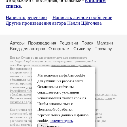
отображается последняя, остальные -
в полном
списке
.
Написать рецензию
Написать личное сообщение
Другие произведения автора Нелли Щёголева
Авторы
Произведения
Рецензии
Поиск
Магазин
Вход для авторов
О портале
Стихи.ру
Проза.ру
Портал Стихи.ру предоставляет авторам возможность
свободной публикации своих литературных произведений в
сети Интернет на основании
пользовательского договора
.
Все авторские права на произведения принадлежат авторам
и охраняются
законом
. Перепечатка произведений возможна
Мы используем файлы cookie
только с согласия его автора, к которому вы можете
обратиться на его авторской странице. Ответственность за
для улучшения работы сайта.
тексты произведений авторы несут самостоятельно на
Оставаясь на сайте, вы
основании
правил публикации
и
законодательства
Российской Федерации
. Данные пользователей
соглашаетесь с условиями
обрабатываются на основании
Политики обработки персональных данных
.
использования файлов cookies.
Вы также можете посмотреть более подробную
информацию о портале
и
связаться с администрацией
.
Чтобы ознакомиться с
Политикой обработки
Ежедневная аудитория портала Стихи.ру – порядка 200 тысяч
посетителей, которые в общей сумме просматривают более двух
персональных данных и файлов
миллионов страниц по данным счетчика посещаемости, который
cookie,
нажмите здесь
.
расположен справа от этого текста. В каждой графе указано по две
цифры: количество просмотров и количество посетителей.
Соглашаюсь