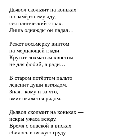
Дьявол скользит на коньках
по замёрзшему аду,
сея панический страх.
Лишь однажды он падал…
Режет восьмёрку винтом
на мерцающей глади.
Крутит лохматым хвостом —
не для фобий, а ради…
В старом потёртом пальто
леденит души взглядом.
Зная, кому и за что, —
вмиг окажется рядом.
Дьявол скользит на коньках —
искры ужаса всюду.
Время с опаской в висках
сбилось в вязкую груду…