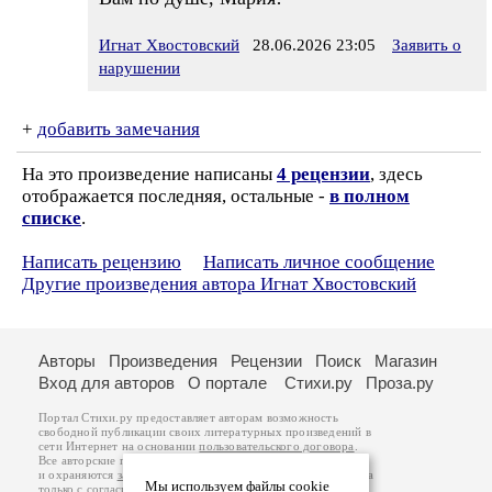
Игнат Хвостовский
28.06.2026 23:05
Заявить о
нарушении
+
добавить замечания
На это произведение написаны
4 рецензии
, здесь
отображается последняя, остальные -
в полном
списке
.
Написать рецензию
Написать личное сообщение
Другие произведения автора Игнат Хвостовский
Авторы
Произведения
Рецензии
Поиск
Магазин
Вход для авторов
О портале
Стихи.ру
Проза.ру
Портал Стихи.ру предоставляет авторам возможность
свободной публикации своих литературных произведений в
сети Интернет на основании
пользовательского договора
.
Все авторские права на произведения принадлежат авторам
и охраняются
законом
. Перепечатка произведений возможна
Мы используем файлы cookie
только с согласия его автора, к которому вы можете