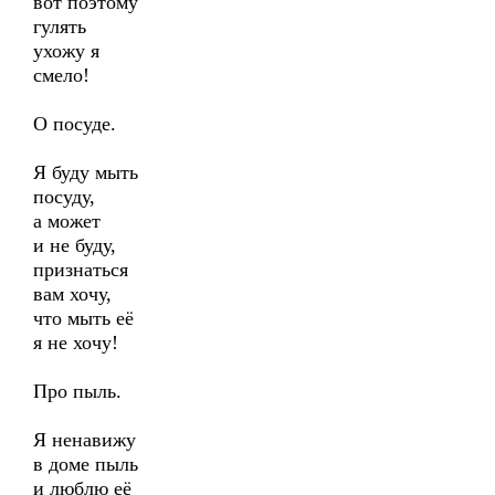
вот поэтому
гулять
ухожу я
смело!
О посуде.
Я буду мыть
посуду,
а может
и не буду,
признаться
вам хочу,
что мыть её
я не хочу!
Про пыль.
Я ненавижу
в доме пыль
и люблю её