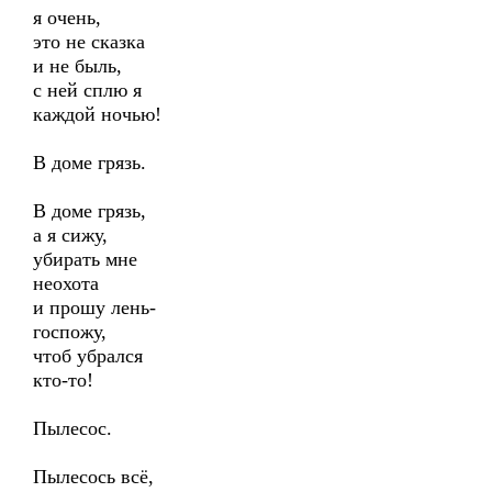
я очень,
это не сказка
и не быль,
с ней сплю я
каждой ночью!
В доме грязь.
В доме грязь,
а я сижу,
убирать мне
неохота
и прошу лень-
госпожу,
чтоб убрался
кто-то!
Пылесос.
Пылесось всё,