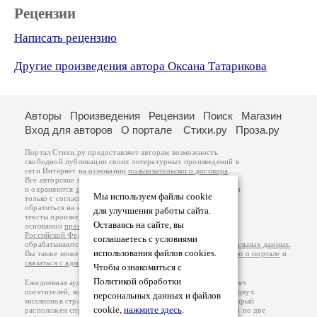
Рецензии
Написать рецензию
Другие произведения автора Оксана Татарикова
Авторы
Произведения
Рецензии
Поиск
Магазин
Вход для авторов
О портале
Стихи.ру
Проза.ру
Портал Стихи.ру предоставляет авторам возможность
свободной публикации своих литературных произведений в
сети Интернет на основании
пользовательского договора
.
Все авторские права на произведения принадлежат авторам
и охраняются
законом
. Перепечатка произведений возможна
Мы используем файлы cookie
только с согласия его автора, к которому вы можете
обратиться на его авторской странице. Ответственность за
для улучшения работы сайта.
тексты произведений авторы несут самостоятельно на
Оставаясь на сайте, вы
основании
правил публикации
и
законодательства
Российской Федерации
. Данные пользователей
соглашаетесь с условиями
обрабатываются на основании
Политики обработки персональных данных
.
использования файлов cookies.
Вы также можете посмотреть более подробную
информацию о портале
и
связаться с администрацией
.
Чтобы ознакомиться с
Политикой обработки
Ежедневная аудитория портала Стихи.ру – порядка 200 тысяч
посетителей, которые в общей сумме просматривают более двух
персональных данных и файлов
миллионов страниц по данным счетчика посещаемости, который
cookie,
нажмите здесь
.
расположен справа от этого текста. В каждой графе указано по две