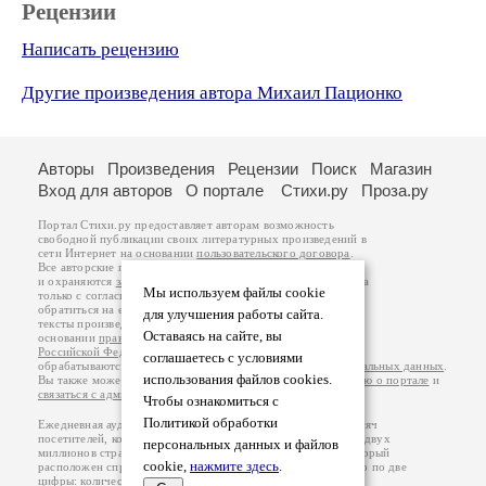
Рецензии
Написать рецензию
Другие произведения автора Михаил Пационко
Авторы
Произведения
Рецензии
Поиск
Магазин
Вход для авторов
О портале
Стихи.ру
Проза.ру
Портал Стихи.ру предоставляет авторам возможность
свободной публикации своих литературных произведений в
сети Интернет на основании
пользовательского договора
.
Все авторские права на произведения принадлежат авторам
и охраняются
законом
. Перепечатка произведений возможна
Мы используем файлы cookie
только с согласия его автора, к которому вы можете
обратиться на его авторской странице. Ответственность за
для улучшения работы сайта.
тексты произведений авторы несут самостоятельно на
Оставаясь на сайте, вы
основании
правил публикации
и
законодательства
Российской Федерации
. Данные пользователей
соглашаетесь с условиями
обрабатываются на основании
Политики обработки персональных данных
.
использования файлов cookies.
Вы также можете посмотреть более подробную
информацию о портале
и
связаться с администрацией
.
Чтобы ознакомиться с
Политикой обработки
Ежедневная аудитория портала Стихи.ру – порядка 200 тысяч
посетителей, которые в общей сумме просматривают более двух
персональных данных и файлов
миллионов страниц по данным счетчика посещаемости, который
cookie,
нажмите здесь
.
расположен справа от этого текста. В каждой графе указано по две
цифры: количество просмотров и количество посетителей.