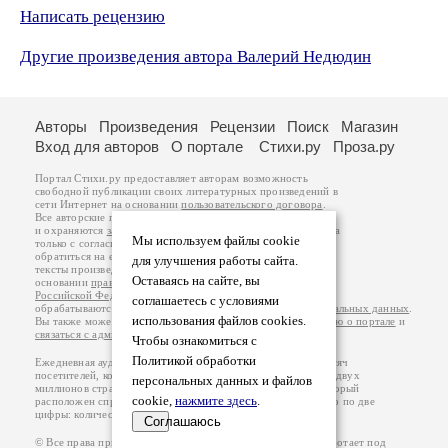
Написать рецензию
Другие произведения автора Валерий Недюдин
Авторы
Произведения
Рецензии
Поиск
Магазин
Вход для авторов
О портале
Стихи.ру
Проза.ру
Портал Стихи.ру предоставляет авторам возможность
свободной публикации своих литературных произведений в
сети Интернет на основании
пользовательского договора
.
Все авторские права на произведения принадлежат авторам
и охраняются
законом
. Перепечатка произведений возможна
Мы используем файлы cookie
только с согласия его автора, к которому вы можете
обратиться на его авторской странице. Ответственность за
для улучшения работы сайта.
тексты произведений авторы несут самостоятельно на
Оставаясь на сайте, вы
основании
правил публикации
и
законодательства
Российской Федерации
. Данные пользователей
соглашаетесь с условиями
обрабатываются на основании
Политики обработки персональных данных
.
использования файлов cookies.
Вы также можете посмотреть более подробную
информацию о портале
и
связаться с администрацией
.
Чтобы ознакомиться с
Политикой обработки
Ежедневная аудитория портала Стихи.ру – порядка 200 тысяч
посетителей, которые в общей сумме просматривают более двух
персональных данных и файлов
миллионов страниц по данным счетчика посещаемости, который
cookie,
нажмите здесь
.
расположен справа от этого текста. В каждой графе указано по две
цифры: количество просмотров и количество посетителей.
Соглашаюсь
© Все права принадлежат авторам, 2000-2026. Портал работает под