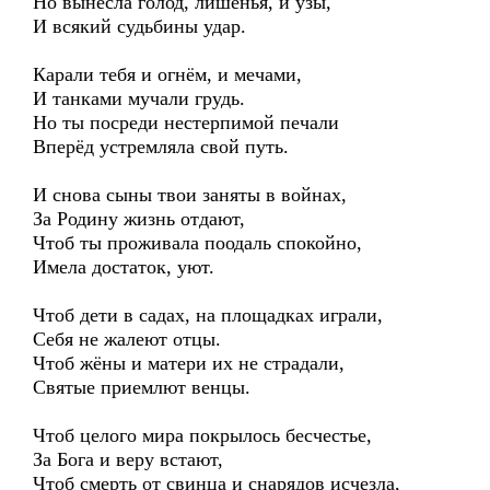
Но вынесла голод, лишенья, и узы,
И всякий судьбины удар.
Карали тебя и огнём, и мечами,
И танками мучали грудь.
Но ты посреди нестерпимой печали
Вперёд устремляла свой путь.
И снова сыны твои заняты в войнах,
За Родину жизнь отдают,
Чтоб ты проживала поодаль спокойно,
Имела достаток, уют.
Чтоб дети в садах, на площадках играли,
Себя не жалеют отцы.
Чтоб жёны и матери их не страдали,
Святые приемлют венцы.
Чтоб целого мира покрылось бесчестье,
За Бога и веру встают,
Чтоб смерть от свинца и снарядов исчезла,