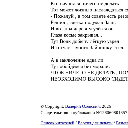
Кто научился ничего не делать ,
Тот может жизнью наслаждаться см
- Пожалуй , в том совете есть резо
Решил , слегка подумав Заяц.
И вот под деревом улёгся он ,
Глаза косые закрывая...
Тут Волк добычу лёгкую узрел
И тотчас глупого Зайчишку съел.
А в заключение едва ли
Тут обойдёмся без морали:
ЧТОБ НИЧЕГО НЕ ДЕЛАТЬ , ПО
НЕОБХОДИМО ВЫСОКО СИДЕТ
© Copyright:
Валерий Олевский
, 2026
Свидетельство о публикации №12606080135
Список читателей
/
Версия для печати
/
Разме