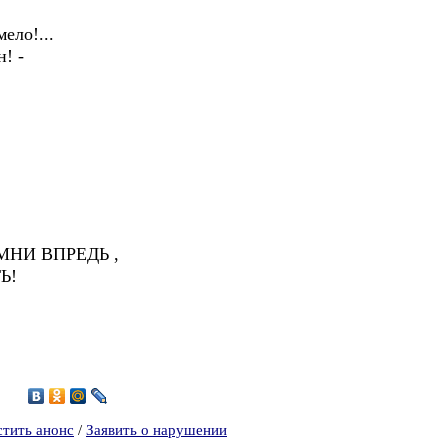
ело!...
н! -
МНИ ВПРЕДЬ ,
Ь!
7
стить анонс
/
Заявить о нарушении