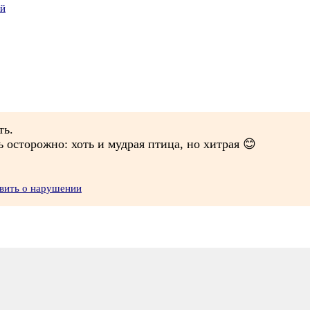
ий
ть.
 осторожно: хоть и мудрая птица, но хитрая 😊
вить о нарушении