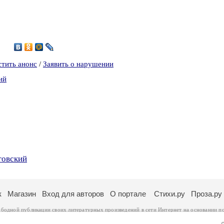
0
стить анонс
/
Заявить о нарушении
ий
говский
к
Магазин
Вход для авторов
О портале
Стихи.ру
Проза.ру
ободной публикации своих литературных произведений в сети Интернет на основании
п
ся
законом
. Перепечатка произведений возможна только с согласия его автора, к котором
ры несут самостоятельно на основании
правил публикации
и
законодательства Российско