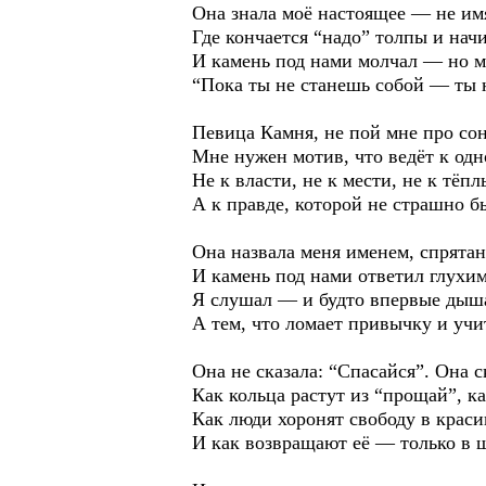
Она знала моё настоящее — не имя
Где кончается “надо” толпы и нач
И камень под нами молчал — но м
“Пока ты не станешь собой — ты 
Певица Камня, не пой мне про с
Мне нужен мотив, что ведёт к одн
Не к власти, не к мести, не к тё
А к правде, которой не страшно б
Она назвала меня именем, спрята
И камень под нами ответил глухи
Я слушал — и будто впервые дыша
А тем, что ломает привычку и учи
Она не сказала: “Спасайся”. Она с
Как кольца растут из “прощай”, ка
Как люди хоронят свободу в краси
И как возвращают её — только в ша