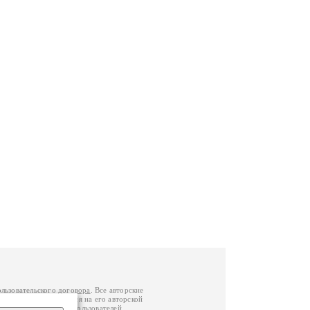
ользовательского договора
. Все авторские
у вы можете обратиться на его авторской
й Федерации
. Данные пользователей