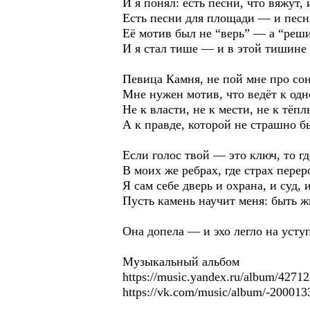
И я понял: есть песни, что вяжут, 
Есть песни для площади — и песни
Её мотив был не “верь” — а “реши
И я стал тише — и в этой тишине
Певица Камня, не пой мне про с
Мне нужен мотив, что ведёт к одн
Не к власти, не к мести, не к тё
А к правде, которой не страшно б
Если голос твой — это ключ, то гд
В моих же ребрах, где страх перер
Я сам себе дверь и охрана, и суд,
Пусть камень научит меня: быть ж
Она допела — и эхо легло на усту
Музыкальный альбом
https://music.yandex.ru/album/4271
https://vk.com/music/album/-20001