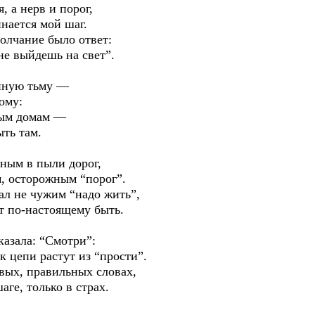
, а нерв и порог,
инается мой шаг.
олчание было ответ:
не выйдешь на свет”.
онную тьму —
ому:
плым домам —
ыть там.
нным в пыли дорог,
м, осторожным “порог”.
л не чужим “надо жить”,
т по-настоящему быть.
казала: “Смотри”:
к цепи растут из “прости”.
вых, правильных словах,
ге, только в страх.