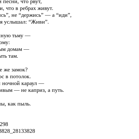
и песни, что рвут,
, что в ребрах живут.
сь”, не “держись” — а “иди”,
 я услышал: “Живи”.
онную тьму —
ому:
плым домам —
ыть там.
е же замок?
ос в потолок.
 и ночной караул —
ивым — не каприз, а путь.
пы, как пыль.
2298
33828_28133828