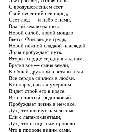
Льёт рассвет, сгоняя ночь.
С воодушевленьем сеет
Свой весенний сев народ;
Сеет люд — и небо с нами,
Влагой землю напоит.
Новой силой, новой мощью
Бьётся Финляндии грудь,
Новой нежной сладкой надеждой
Долы пробуждает путь.
Вторит сердце сердцу в лад нам,
Братья все — сыны земли;
К общей дружной, светлой цели
Все сердца слились в любви.
Кто народ считал умершим —
Видит строй его в красе:
Ветер чистый, родниковый
Пробуждает жизнь в нём всё.
Дух, что шепчут нам лесные
Ели с лапами-цветами,
Дух, что птицы нам пропели,
Что в природе видим сами.