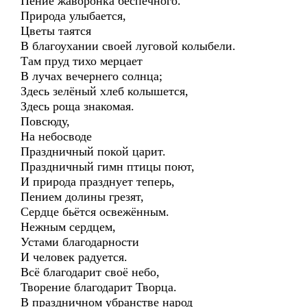
Пение жаворонка беспечного.
Природа улыбается,
Цветы таятся
В благоухании своей луговой колыбели.
Там пруд тихо мерцает
В лучах вечернего солнца;
Здесь зелёный хлеб колышется,
Здесь роща знакомая.
Повсюду,
На небосводе
Праздничный покой царит.
Праздничный гимн птицы поют,
И природа празднует теперь,
Пением долины грезят,
Сердце бьётся освежённым.
Нежным сердцем,
Устами благодарности
И человек радуется.
Всё благодарит своё небо,
Творение благодарит Творца.
В праздничном убранстве народ