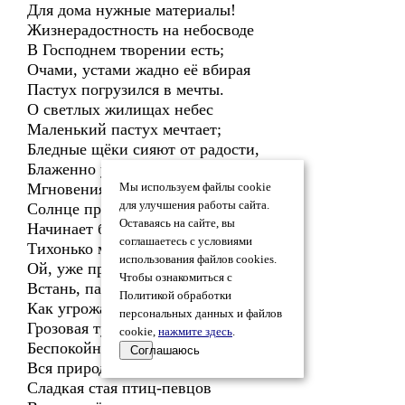
Для дома нужные материалы!
Жизнерадостность на небосводе
В Господнем творении есть;
Очами, устами жадно её вбирая
Пастух погрузился в мечты.
О светлых жилищах небес
Маленький пастух мечтает;
Бледные щёки сияют от радости,
Блаженно улыбаются уста.
Мгновения проносятся. С небес
Мы используем файлы cookie
для улучшения работы сайта.
Солнце прячется в тучу;
Оставаясь на сайте, вы
Начинает бушевать сила бури,
соглашаетесь с условиями
Тихонько молния блещет.
использования файлов cookies.
Ой, уже просыпайся от дрёмы,
Чтобы ознакомиться с
Встань, пастух, посмотри,
Политикой обработки
Как угрожающе чёрная
персональных данных и файлов
Грозовая туча покрывает землю!
cookie,
нажмите здесь
.
Беспокойно мычит стадо,
Соглашаюсь
Вся природа вздыхает;
Сладкая стая птиц-певцов