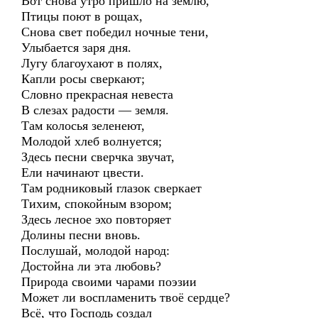
Вот снова утро пришло на землю,
Птицы поют в рощах,
Снова свет победил ночные тени,
Улыбается заря дня.
Лугу благоухают в полях,
Капли росы сверкают;
Словно прекрасная невеста
В слезах радости — земля.
Там колосья зеленеют,
Молодой хлеб волнуется;
Здесь песни сверчка звучат,
Ели начинают цвести.
Там родниковый глазок сверкает
Тихим, спокойным взором;
Здесь лесное эхо повторяет
Долины песни вновь.
Послушай, молодой народ:
Достойна ли эта любовь?
Природа своими чарами поэзии
Может ли воспламенить твоё сердце?
Всё, что Господь создал