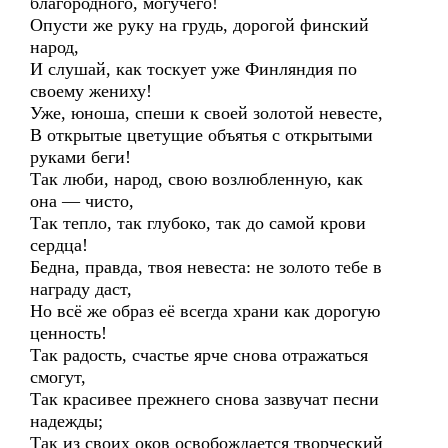
благородного, могучего!
Опусти же руку на грудь, дорогой финский
народ,
И слушай, как тоскует уже Финляндия по
своему жениху!
Уже, юноша, спеши к своей золотой невесте,
В открытые цветущие объятья с открытыми
руками беги!
Так люби, народ, свою возлюбленную, как
она — чисто,
Так тепло, так глубоко, так до самой крови
сердца!
Бедна, правда, твоя невеста: не золото тебе в
награду даст,
Но всё же образ её всегда храни как дорогую
ценность!
Так радость, счастье ярче снова отражаться
смогут,
Так красивее прежнего снова зазвучат песни
надежды;
Так из своих оков освобождается творческий