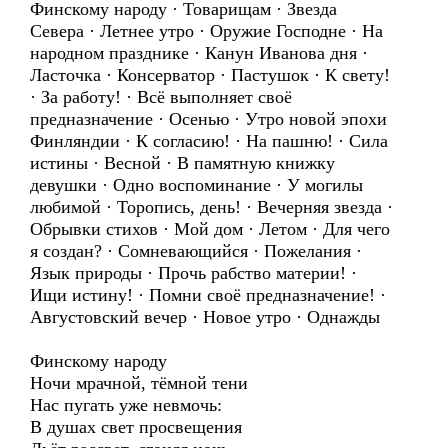
Финскому народу · Товарищам · Звезда
Севера · Летнее утро · Оружие Господне · На
народном празднике · Канун Иванова дня ·
Ласточка · Консерватор · Пастушок · К свету!
· За работу! · Всё выполняет своё
предназначение · Осенью · Утро новой эпохи
Финляндии · К согласию! · На пашню! · Сила
истины · Весной · В памятную книжку
девушки · Одно воспоминание · У могилы
любимой · Торопись, день! · Вечерняя звезда ·
Обрывки стихов · Мой дом · Летом · Для чего
я создан? · Сомневающийся · Пожелания ·
Язык природы · Прочь рабство материи! ·
Ищи истину! · Помни своё предназначение! ·
Августовский вечер · Новое утро · Однажды
Финскому народу
Ночи мрачной, тёмной тени
Нас пугать уже невмочь:
В душах свет просвещения