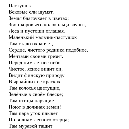
Пастушок
Вековые ели шумят,
Земля благоухает в цветах;
Звон коровьего колокольца звучит,
Леса и пустоши оглашая.
Маленький мальчик-пастушок
Там стадо охраняет,
Сердце, чистого родника подобное,
Мечтами своими грезит.
Перед ним летнее небо
Чистое, ясное видит он,
Видит финскую природу
В ярчайших её красках.
Там колосья цветущие,
Зелёные в своём блеске;
Там птицы парящие
Поют в долинах земли!
Там пара уток плывёт
По волнам лесного озерца;
Там муравей тащит