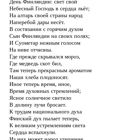
День Финляндии: свет свой
Небесный Господь в сердца льёт;
На алтарь своей страны народ
Наперебой дары несёт.
В состязании с горячим духом
Сын Финляндии на своих полях;
И Суометар нежным голосом
На ниве отчизны.
Где прежде скрывался мороз,
Где медведь скот бил,
Там теперь прекрасным ароматом
Наши хлеба плодоносят.
Иное теперь время, иное,
Время духовных стремлений;
Ясное солнечное светило
В долину лучи бросает.
К трудам национального духа
Финский дух пылает теперь,
К великим устремлениям света
Сердца вспыхнули.
Из них может народ утешение