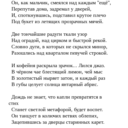
Он, как мальчик, смеялся над каждым "ещё",
Перепутав дома, задремал у дверей,
И, споткнувшись, подставил крутое плечо
Под букет из летящих прозрачных мячей.
Две тончайшие радуги ткали узор
Над оградой, над цирком и быстрой рекой.
Словно дуги, в которых не скрылся минор,
Разошлись над кварталом певучей строкой.
И кофейня раскрыла зрачок... Лился джаз.
В чёрном чае блестящий лимон, чей мыс
В золотистый ныряет затон, и каждый раз
В губы целует солнца янтарный абрис.
Дождь не знает, что капли превратятся в
стих
Станет светлой метафорой, будет воспет.
Он танцует в колючих ветвях облепих,
Зацепившись за дверцы старинных карет.