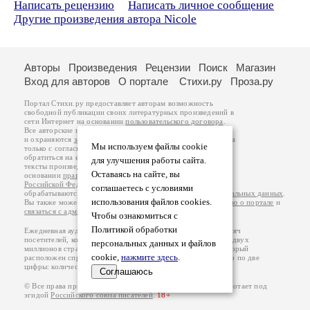
Написать рецензию
Написать личное сообщение
Другие произведения автора Nicole
Авторы
Произведения
Рецензии
Поиск
Магазин
Вход для авторов
О портале
Стихи.ру
Проза.ру
Портал Стихи.ру предоставляет авторам возможность
свободной публикации своих литературных произведений в
сети Интернет на основании
пользовательского договора
.
Все авторские права на произведения принадлежат авторам
и охраняются
законом
. Перепечатка произведений возможна
Мы используем файлы cookie
только с согласия его автора, к которому вы можете
обратиться на его авторской странице. Ответственность за
для улучшения работы сайта.
тексты произведений авторы несут самостоятельно на
Оставаясь на сайте, вы
основании
правил публикации
и
законодательства
Российской Федерации
. Данные пользователей
соглашаетесь с условиями
обрабатываются на основании
Политики обработки персональных данных
.
использования файлов cookies.
Вы также можете посмотреть более подробную
информацию о портале
и
связаться с администрацией
.
Чтобы ознакомиться с
Политикой обработки
Ежедневная аудитория портала Стихи.ру – порядка 200 тысяч
посетителей, которые в общей сумме просматривают более двух
персональных данных и файлов
миллионов страниц по данным счетчика посещаемости, который
cookie,
нажмите здесь
.
расположен справа от этого текста. В каждой графе указано по две
цифры: количество просмотров и количество посетителей.
Соглашаюсь
© Все права принадлежат авторам, 2000-2026. Портал работает под
эгидой
Российского союза писателей
.
18+