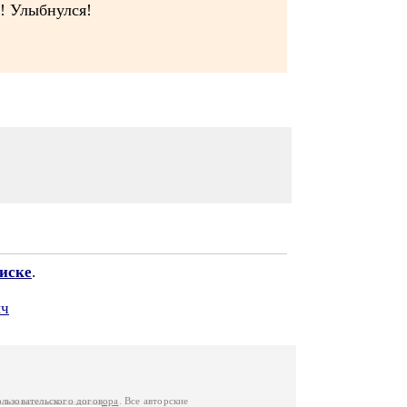
! Улыбнулся!
писке
.
ич
ользовательского договора
. Все авторские