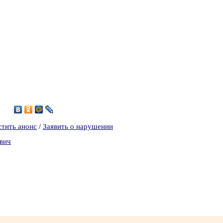
4
стить анонс
/
Заявить о нарушении
евич