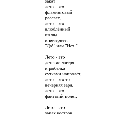
закат
лето - это
фламинговый
рассвет,
лето - это
влюблённый
взгляд
и вечернее:
"Да!" или "Нет!"
Лето - это
детские лагеря
и рыбалка
сутками напролёт,
лето - это то
вечерняя заря,
лето - это
фантазий полёт,
Лето - это
запах костров,