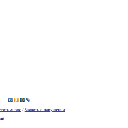
4
стить анонс
/
Заявить о нарушении
кий