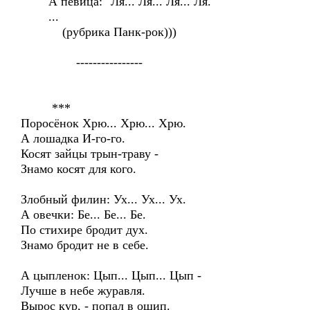
А певица: "Ля... Ля... Ля... Ля.
...
(рубрика Панк-рок)))
----------------
***
Поросёнок Хрю... Хрю... Хрю.
А лошадка И-го-го.
Косят зайцы трын-траву -
Знамо косят для кого.
Злобный филин: Ух... Ух... Ух.
А овечки: Бе... Бе... Бе.
По стихире бродит дух.
Знамо бродит не в себе.
А цыпленок: Цып... Цып... Цып -
Лучше в небе журавля.
Вырос кур, - попал в ощип.