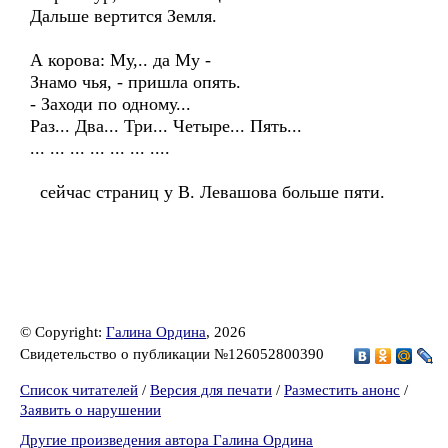
Дальше вертится Земля.
А корова: Му,.. да Му -
Знамо чья, - пришла опять.
- Заходи по одному...
Раз... Два... Три... Четыре... Пять...
... ... ... ... ... ... ....
сейчас страниц у В. Левашова больше пяти.
© Copyright:
Галина Ордина
, 2026
Свидетельство о публикации №126052800390
Список читателей
/
Версия для печати
/
Разместить анонс
/
Заявить о нарушении
Другие произведения автора Галина Ордина