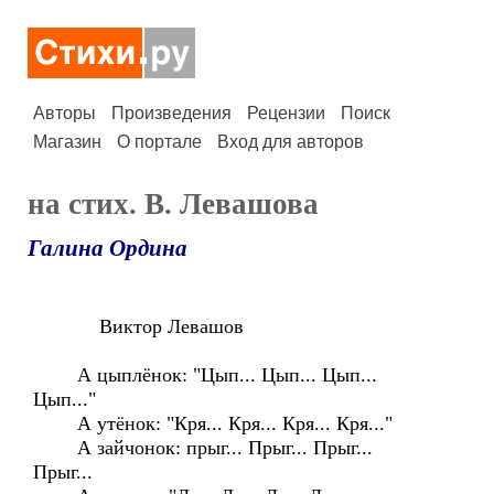
Авторы
Произведения
Рецензии
Поиск
Магазин
О портале
Вход для авторов
на стих. В. Левашова
Галина Ордина
Виктор Левашов
А цыплёнок: "Цып... Цып... Цып...
Цып..."
А утёнок: "Кря... Кря... Кря... Кря..."
А зайчонок: прыг... Прыг... Прыг...
Прыг...