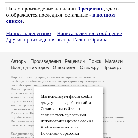
На это произведение написаны
3 рецензии
, здесь
отображается последняя, остальные -
в полном
списке
.
Написать рецензию
Написать личное сообщение
Другие произведения автора Галина Ордина
Авторы
Произведения
Рецензии
Поиск
Магазин
Вход для авторов
О портале
Стихи.ру
Проза.ру
Портал Стихи.ру предоставляет авторам возможность
свободной публикации своих литературных произведений в
сети Интернет на основании
пользовательского договора
.
Все авторские права на произведения принадлежат авторам
и охраняются
законом
. Перепечатка произведений возможна
Мы используем файлы cookie
только с согласия его автора, к которому вы можете
обратиться на его авторской странице. Ответственность за
для улучшения работы сайта.
тексты произведений авторы несут самостоятельно на
Оставаясь на сайте, вы
основании
правил публикации
и
законодательства
Российской Федерации
. Данные пользователей
соглашаетесь с условиями
обрабатываются на основании
Политики обработки персональных данных
.
использования файлов cookies.
Вы также можете посмотреть более подробную
информацию о портале
и
связаться с администрацией
.
Чтобы ознакомиться с
Политикой обработки
Ежедневная аудитория портала Стихи.ру – порядка 200 тысяч
посетителей, которые в общей сумме просматривают более двух