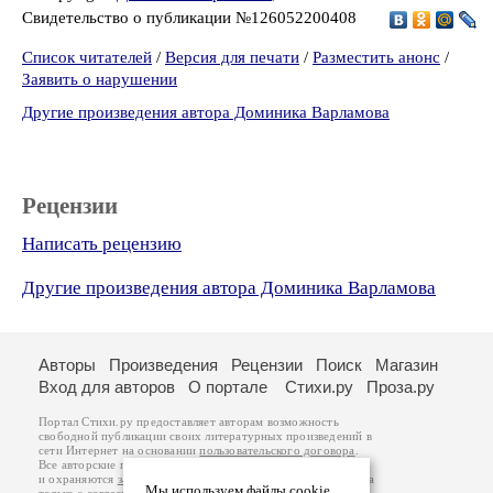
Свидетельство о публикации №126052200408
Список читателей
/
Версия для печати
/
Разместить анонс
/
Заявить о нарушении
Другие произведения автора Доминика Варламова
Рецензии
Написать рецензию
Другие произведения автора Доминика Варламова
Авторы
Произведения
Рецензии
Поиск
Магазин
Вход для авторов
О портале
Стихи.ру
Проза.ру
Портал Стихи.ру предоставляет авторам возможность
свободной публикации своих литературных произведений в
сети Интернет на основании
пользовательского договора
.
Все авторские права на произведения принадлежат авторам
и охраняются
законом
. Перепечатка произведений возможна
Мы используем файлы cookie