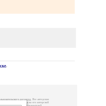
ске
.
ользовательского договора
. Все авторские
у вы можете обратиться на его авторской
й Федерации
. Данные пользователей