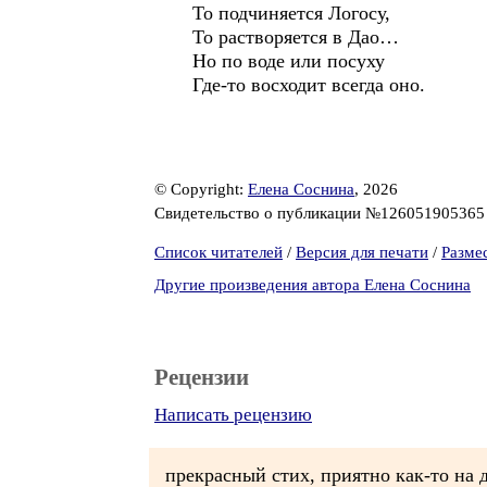
То подчиняется Логосу,
То растворяется в Дао…
Но по воде или посуху
Где-то восходит всегда оно.
© Copyright:
Елена Соснина
, 2026
Свидетельство о публикации №12605190536
Список читателей
/
Версия для печати
/
Разме
Другие произведения автора Елена Соснина
Рецензии
Написать рецензию
прекрасный стих, приятно как-то на 