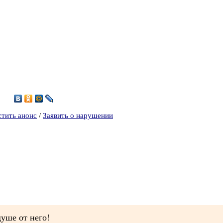
5
стить анонс
/
Заявить о нарушении
душе от него!