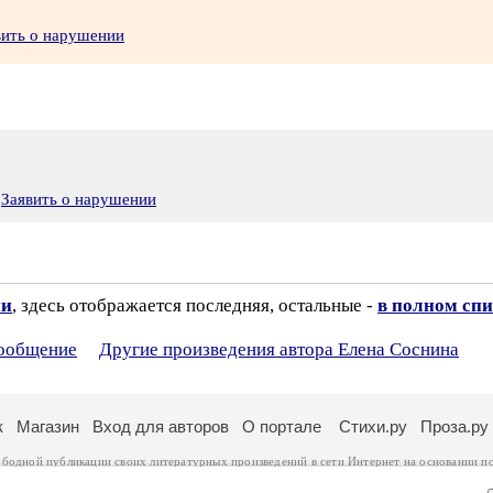
вить о нарушении
Заявить о нарушении
ии
, здесь отображается последняя, остальные -
в полном спи
сообщение
Другие произведения автора Елена Соснина
к
Магазин
Вход для авторов
О портале
Стихи.ру
Проза.ру
ободной публикации своих литературных произведений в сети Интернет на основании
п
ся
законом
. Перепечатка произведений возможна только с согласия его автора, к котором
ры несут самостоятельно на основании
правил публикации
и
законодательства Российско