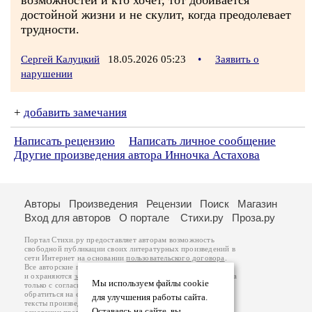
возможностей и кто хочет, тот добивается
достойной жизни и не скулит, когда преодолевает
трудности.
Сергей Калуцкий
18.05.2026 05:23
•
Заявить о
нарушении
+
добавить замечания
Написать рецензию
Написать личное сообщение
Другие произведения автора Инночка Астахова
Авторы
Произведения
Рецензии
Поиск
Магазин
Вход для авторов
О портале
Стихи.ру
Проза.ру
Портал Стихи.ру предоставляет авторам возможность
свободной публикации своих литературных произведений в
сети Интернет на основании
пользовательского договора
.
Все авторские права на произведения принадлежат авторам
и охраняются
законом
. Перепечатка произведений возможна
Мы используем файлы cookie
только с согласия его автора, к которому вы можете
обратиться на его авторской странице. Ответственность за
для улучшения работы сайта.
тексты произведений авторы несут самостоятельно на
Оставаясь на сайте, вы