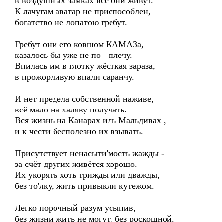
в воздушных замках все они живут.
К лачугам аватар не приспособлен,
богатство не лопатою гребут.
Гребут они его ковшом КАМАЗа,
казалось бы уже не по - плечу.
Впилась им в глотку жёсткая зараза,
в прожорливую впали саранчу.
И нет предела собственной наживе,
всё мало на халяву получать.
Вся жизнь на Канарах иль Мальдивах ,
и к чести бесполезно их взывать.
Присутствует ненасыти'мость жажды -
за счёт других живётся хорошо.
Их укорять хоть трижды или дважды,
без то'лку, жить привыкли кутежом.
Легко порочный разум усыпив,
без жизни жить не могут, без роскошной.