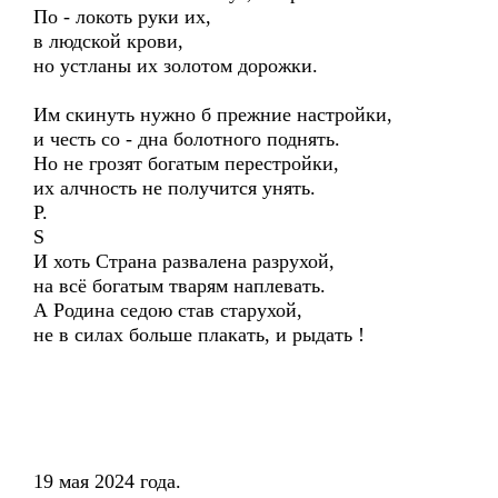
По - локоть руки их,
в людской крови,
но устланы их золотом дорожки.
Им скинуть нужно б прежние настройки,
и честь со - дна болотного поднять.
Но не грозят богатым перестройки,
их алчность не получится унять.
Р.
S
И хоть Страна развалена разрухой,
на всё богатым тварям наплевать.
А Родина седою став старухой,
не в силах больше плакать, и рыдать !
19 мая 2024 года.