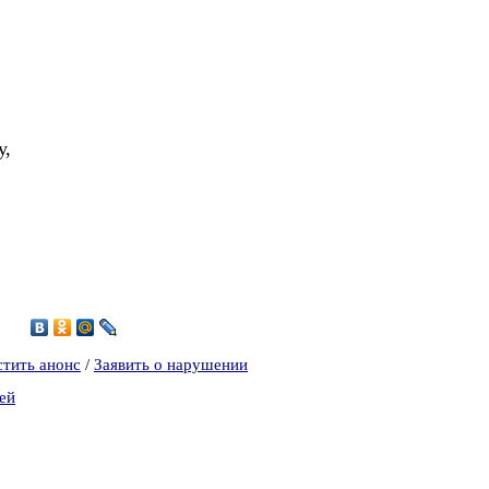
у,
2
стить анонс
/
Заявить о нарушении
ей