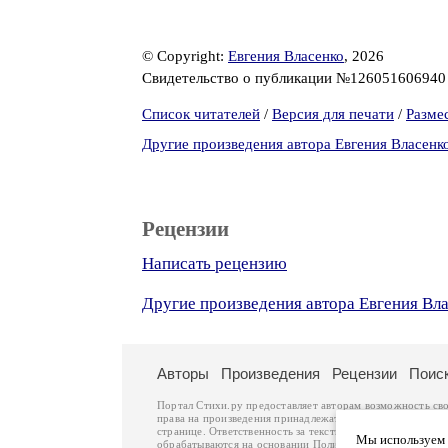
© Copyright:
Евгения Власенко
, 2026
Свидетельство о публикации №12605160694
Список читателей
/
Версия для печати
/
Разме
Другие произведения автора Евгения Власенк
Рецензии
Написать рецензию
Другие произведения автора Евгения Вл
Авторы
Произведения
Рецензии
Поис
Портал Стихи.ру предоставляет авторам возможность св
права на произведения принадлежат авторам и охраняют
странице. Ответственность за тексты произведений авто
Мы используем ф
обрабатываются на основании
Политики обработки перс