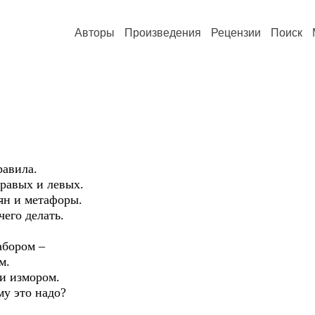
Авторы
Произведения
Рецензии
Поиск
равила.
правых и левых.
ьян и метафоры.
чего делать.
абором –
м.
ли измором.
му это надо?