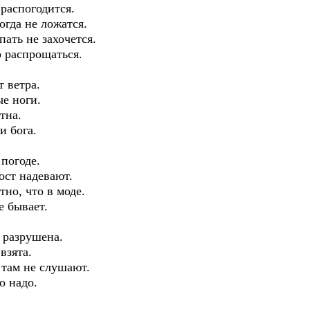
 распогодится.
огда не ложатся.
пать не захочется.
о распрощаться.
т ветра.
е ноги.
тна.
и бога.
погоде.
ост надевают.
но, что в моде.
е бывает.
е разрушена.
взята.
 там не слушают.
о надо.