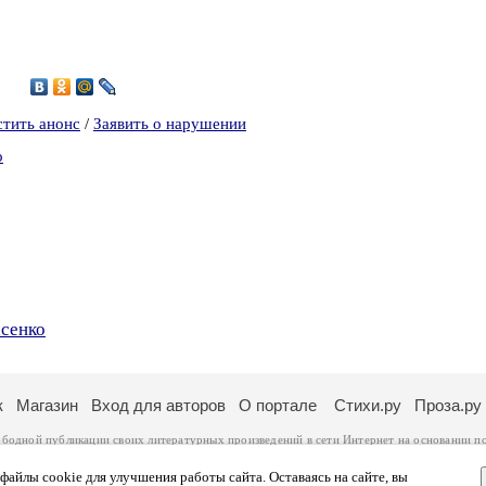
0
стить анонс
/
Заявить о нарушении
о
асенко
к
Магазин
Вход для авторов
О портале
Стихи.ру
Проза.ру
ободной публикации своих литературных произведений в сети Интернет на основании
п
ся
законом
. Перепечатка произведений возможна только с согласия его автора, к котором
ры несут самостоятельно на основании
правил публикации
и
законодательства Российско
айлы cookie для улучшения работы сайта. Оставаясь на сайте, вы
ональных данных
. Вы также можете посмотреть более подробную
информацию о портал