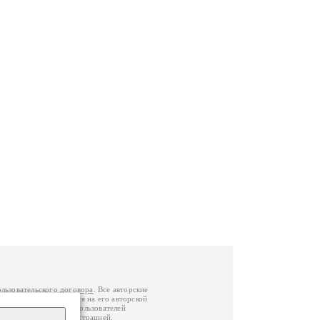
ользовательского договора
. Все авторские
у вы можете обратиться на его авторской
й Федерации
. Данные пользователей
е
и
связаться с администрацией
.