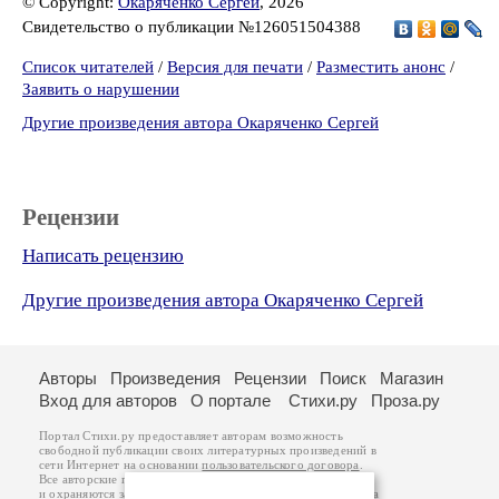
© Copyright:
Окаряченко Сергей
, 2026
Свидетельство о публикации №126051504388
Список читателей
/
Версия для печати
/
Разместить анонс
/
Заявить о нарушении
Другие произведения автора Окаряченко Сергей
Рецензии
Написать рецензию
Другие произведения автора Окаряченко Сергей
Авторы
Произведения
Рецензии
Поиск
Магазин
Вход для авторов
О портале
Стихи.ру
Проза.ру
Портал Стихи.ру предоставляет авторам возможность
свободной публикации своих литературных произведений в
сети Интернет на основании
пользовательского договора
.
Все авторские права на произведения принадлежат авторам
и охраняются
законом
. Перепечатка произведений возможна