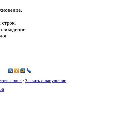
охновение.
 строк.
 новождение,
лог.
2
стить анонс
/
Заявить о нарушении
ей