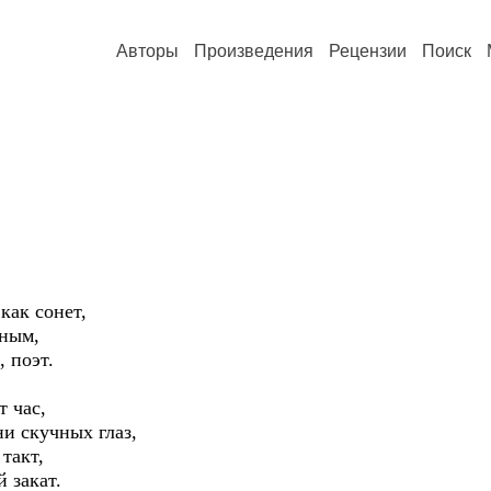
Авторы
Произведения
Рецензии
Поиск
как сонет,
бным,
 поэт.
т час,
и скучных глаз,
такт,
 закат.