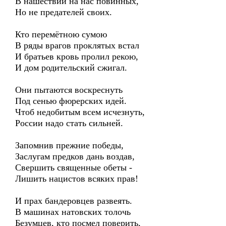
В нашествии на нас повинных,
Но не предателей своих.
Кто перемётною сумою
В ряды врагов проклятых встал
И братьев кровь пролил рекою,
И дом родительский сжигал.
Они пытаются воскреснуть
Под сенью фюрерских идей.
Чтоб недобитым всем исчезнуть,
России надо стать сильней.
Запомнив прежние победы,
Заслугам предков дань воздав,
Свершить священные обеты -
Лишить нацистов всяких прав!
И прах бандеровцев развеять.
В машинах натовских толочь
Безумцев, кто посмел поверить,