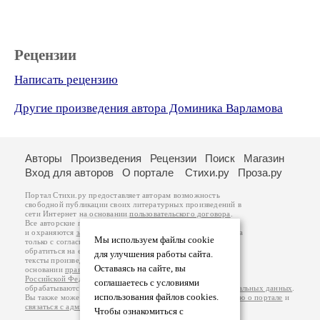
Рецензии
Написать рецензию
Другие произведения автора Доминика Варламова
Авторы
Произведения
Рецензии
Поиск
Магазин
Вход для авторов
О портале
Стихи.ру
Проза.ру
Портал Стихи.ру предоставляет авторам возможность
свободной публикации своих литературных произведений в
сети Интернет на основании
пользовательского договора
.
Все авторские права на произведения принадлежат авторам
и охраняются
законом
. Перепечатка произведений возможна
Мы используем файлы cookie
только с согласия его автора, к которому вы можете
обратиться на его авторской странице. Ответственность за
для улучшения работы сайта.
тексты произведений авторы несут самостоятельно на
Оставаясь на сайте, вы
основании
правил публикации
и
законодательства
Российской Федерации
. Данные пользователей
соглашаетесь с условиями
обрабатываются на основании
Политики обработки персональных данных
.
использования файлов cookies.
Вы также можете посмотреть более подробную
информацию о портале
и
связаться с администрацией
.
Чтобы ознакомиться с