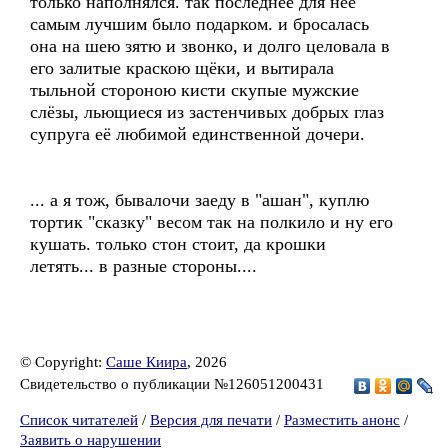
только наполнялся. так последнее для неё
самым лучшим было подарком. и бросалась
она на шею зятю и звонко, и долго целовала в
его залитые краскою щёки, и вытирала
тыльной стороною кисти скупые мужские
слёзы, льющиеся из застенчивых добрых глаз
супруга её любимой единственной дочери.
... а я тож, бывалочи заеду в "ашан", куплю
тортик "сказку" весом так на полкило и ну его
кушать. только стон стоит, да крошки
летять... в разные стороны....
© Copyright:
Саше Киира
, 2026
Свидетельство о публикации №126051200431
Список читателей
/
Версия для печати
/
Разместить анонс
/
Заявить о нарушении