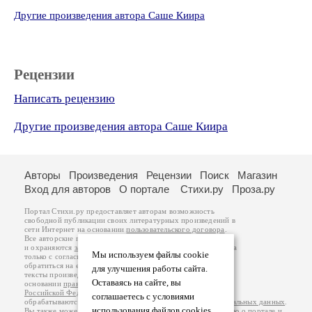
Другие произведения автора Саше Киира
Рецензии
Написать рецензию
Другие произведения автора Саше Киира
Авторы
Произведения
Рецензии
Поиск
Магазин
Вход для авторов
О портале
Стихи.ру
Проза.ру
Портал Стихи.ру предоставляет авторам возможность
свободной публикации своих литературных произведений в
сети Интернет на основании
пользовательского договора
.
Все авторские права на произведения принадлежат авторам
и охраняются
законом
. Перепечатка произведений возможна
Мы используем файлы cookie
только с согласия его автора, к которому вы можете
обратиться на его авторской странице. Ответственность за
для улучшения работы сайта.
тексты произведений авторы несут самостоятельно на
Оставаясь на сайте, вы
основании
правил публикации
и
законодательства
Российской Федерации
. Данные пользователей
соглашаетесь с условиями
обрабатываются на основании
Политики обработки персональных данных
.
использования файлов cookies.
Вы также можете посмотреть более подробную
информацию о портале
и