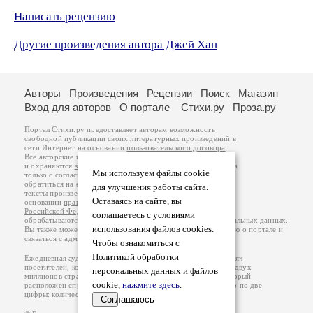
Написать рецензию
Другие произведения автора Джей Хан
Авторы
Произведения
Рецензии
Поиск
Магазин
Вход для авторов
О портале
Стихи.ру
Проза.ру
Портал Стихи.ру предоставляет авторам возможность
свободной публикации своих литературных произведений в
сети Интернет на основании
пользовательского договора
.
Все авторские права на произведения принадлежат авторам
и охраняются
законом
. Перепечатка произведений возможна
Мы используем файлы cookie
только с согласия его автора, к которому вы можете
обратиться на его авторской странице. Ответственность за
для улучшения работы сайта.
тексты произведений авторы несут самостоятельно на
Оставаясь на сайте, вы
основании
правил публикации
и
законодательства
Российской Федерации
. Данные пользователей
соглашаетесь с условиями
обрабатываются на основании
Политики обработки персональных данных
.
использования файлов cookies.
Вы также можете посмотреть более подробную
информацию о портале
и
связаться с администрацией
.
Чтобы ознакомиться с
Политикой обработки
Ежедневная аудитория портала Стихи.ру – порядка 200 тысяч
посетителей, которые в общей сумме просматривают более двух
персональных данных и файлов
миллионов страниц по данным счетчика посещаемости, который
cookie,
нажмите здесь
.
расположен справа от этого текста. В каждой графе указано по две
цифры: количество просмотров и количество посетителей.
Соглашаюсь