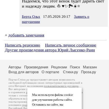
Надеемся, что этот венок будет дарить свет
и надежду людям. ⛵ ♥️✨🏞️☀️⭐
Берта Ольх
17.05.2026 20:17
Заявить о
нарушении
+
добавить замечания
Написать рецензию
Написать личное сообщение
Другие произведения автора Юрий Лысенко-Раин
Авторы
Произведения
Рецензии
Поиск
Магазин
Вход для авторов
О портале
Стихи.ру
Проза.ру
Портал Стихи.ру предоставляет авторам возможность
свободной публикации своих литературных произведений в
сети Интернет на основании
пользовательского договора
.
Все авторские права на произведения принадлежат авторам
и охраняются
законом
. Перепечатка произведений возможна
Мы используем файлы cookie
только с согласия его автора, к которому вы можете
обратиться на его авторской странице. Ответственность за
для улучшения работы сайта.
тексты произведений авторы несут самостоятельно на
Оставаясь на сайте, вы
основании
правил публикации
и
законодательства
Российской Федерации
. Данные пользователей