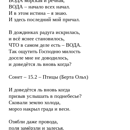
ВОДА морская и речная,
ВОДА – начало всех начал.
И в этом истина – я знаю.
И здесь последний мой причал.
В дождинках радуга искрилась,
и всё яснее становилось,
ЧТО в самом деле есть – ВОДА.
Так ощутить Господню милость
доселе мне не доводилось,
и доведётся ль вновь когда?
Сонет – 15.2 – Птицы (Берта Ольх)
И доведётся ль вновь когда
призыв услышать в поднебесье?
Сковали землю холода,
мороз накрыл града и веси.
Озябли даже провода,
поля замёрзли и залесья.