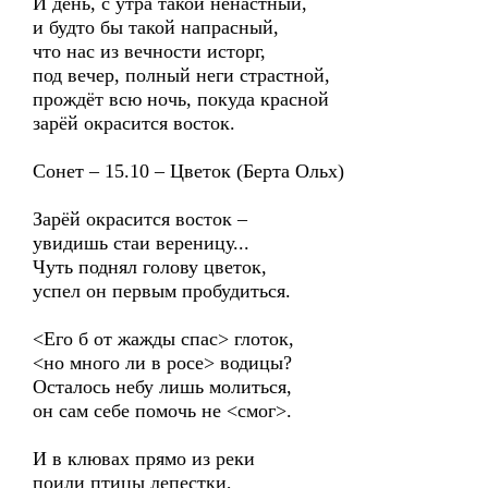
И день, с утра такой ненастный,
и будто бы такой напрасный,
что нас из вечности исторг,
под вечер, полный неги страстной,
прождёт всю ночь, покуда красной
зарёй окрасится восток.
Сонет – 15.10 – Цветок (Берта Ольх)
Зарёй окрасится восток –
увидишь стаи вереницу...
Чуть поднял голову цветок,
успел он первым пробудиться.
<Его б от жажды спас> глоток,
<но много ли в росе> водицы?
Осталось небу лишь молиться,
он сам себе помочь не <смог>.
И в клювах прямо из реки
поили птицы лепестки,