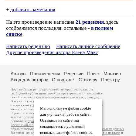
+
добавить замечания
На это произведение написана
21 рецензия
, здесь
отображается последняя, остальные -
в полном
списке
.
Написать рецензию
Написать личное сообщение
Другие произведения автора Елена Макс
Авторы
Произведения
Рецензии
Поиск
Магазин
Вход для авторов
О портале
Стихи.ру
Проза.ру
Портал Стихи.ру предоставляет авторам возможность
свободной публикации своих литературных произведений в
сети Интернет на основании
пользовательского договора
.
Все авторские права на произведения принадлежат авторам
и охраняются
законом
. Перепечатка произведений возможна
Мы используем файлы cookie
только с согласия его автора, к которому вы можете
обратиться на его авторской странице. Ответственность за
для улучшения работы сайта.
тексты произведений авторы несут самостоятельно на
Оставаясь на сайте, вы
основании
правил публикации
и
законодательства
Российской Федерации
. Данные пользователей
соглашаетесь с условиями
обрабатываются на основании
Политики обработки персональных данных
.
использования файлов cookies.
Вы также можете посмотреть более подробную
информацию о портале
и