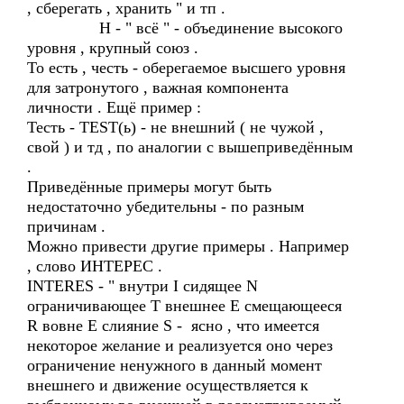
, сберегать , хранить " и тп .
H - " всё " - объединение высокого
уровня , крупный союз .
То есть , честь - оберегаемое высшего уровня
для затронутого , важная компонента
личности . Ещё пример :
Тесть - TEST(ь) - не внешний ( не чужой ,
свой ) и тд , по аналогии с вышеприведённым
.
Приведённые примеры могут быть
недостаточно убедительны - по разным
причинам .
Можно привести другие примеры . Например
, слово ИНТЕРЕС .
INTERES - " внутри I сидящее N
ограничивающее T внешнее E смещающееся
R вовне E слияние S - ясно , что имеется
некоторое желание и реализуется оно через
ограничение ненужного в данный момент
внешнего и движение осуществляется к