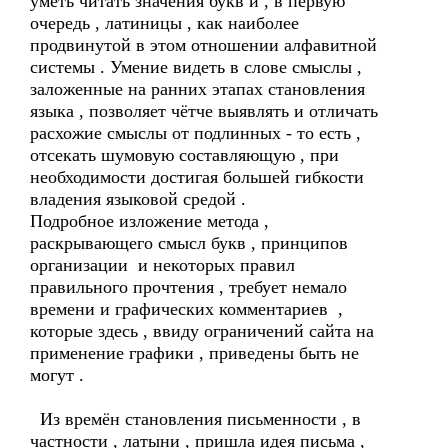
уметь читать значения букв и , в первую
очередь , латиницы , как наиболее
продвинутой в этом отношении алфавитной
системы . Умение видеть в слове смыслы ,
заложенные на ранних этапах становления
языка , позволяет чётче выявлять и отличать
расхожие смыслы от подлинных - то есть ,
отсекать шумовую составляющую , при
необходимости достигая большей гибкости
владения языковой средой .
Подробное изложение метода ,
раскрывающего смысл букв , принципов
организации и некоторых правил
правильного прочтения , требует немало
времени и графических комментариев ,
которые здесь , ввиду ограничений сайта на
применение графики , приведены быть не
могут .
Из времён становления письменности , в
частности , латыни , пришла идея письма ,