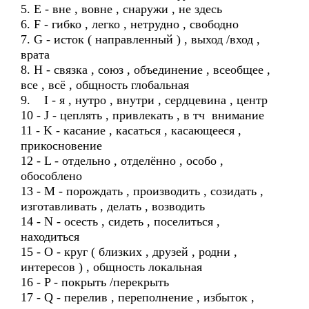
5. E - вне , вовне , снаружи , не здесь
6. F - гибко , легко , нетрудно , свободно
7. G - исток ( направленный ) , выход /вход ,
врата
8. H - связка , союз , объединение , всеобщее ,
все , всё , общность глобальная
9. I - я , нутро , внутри , сердцевина , центр
10 - J - цеплять , привлекать , в тч внимание
11 - K - касание , касаться , касающееся ,
прикосновение
12 - L - отдельно , отделённо , особо ,
обособлено
13 - M - порождать , производить , созидать ,
изготавливать , делать , возводить
14 - N - осесть , сидеть , поселиться ,
находиться
15 - O - круг ( близких , друзей , родни ,
интересов ) , общность локальная
16 - P - покрыть /перекрыть
17 - Q - перелив , переполнение , избыток ,