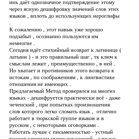
инь даёт однозначное подтверждение этому
через ясную дешифровку значений слов этих
языков , вплоть до использующих иероглифы
.
К сожалению , этот навык уже хорошо
подзабыт , осознанно пользуются им
немногие .
Сегодня идёт стихийный возврат к латинице (
латыни ) - и это правильный шаг , тк ключ к
смыслам лежит , преимущественно , в ней .
Но хватает и противников этого возврата к
истокам , по соображениям , к лингвистике
отношения не имеющих .
Предлагаемый Метод проверялся на многих
языках - дешифруется практически всё - даже
чеченский , при попытках произношения
слов которого легко сломать язык , отлично
работает в тюркской группе языков и в
русском , с некоторыми оговорками .
Работать лучше с письменностью - устный
вносит слишком много искажений , а языки ,