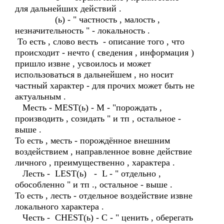
для дальнейших действий .
(ь) - " частность , малость ,
незначительность " - локальность .
То есть , слово весть - описание того , что
происходит - нечто ( сведения , информация )
пришло извне , усвоилось и может
использоваться в дальнейшем , но носит
частный характер - для прочих может быть не
актуальным .
Месть - MEST(ь) - M - "порождать ,
производить , созидать " и тп , остальное -
выше .
То есть , месть - порождённое внешним
воздействием , направленное вовне действие
личного , преимущественно , характера .
Лесть - LEST(ь) - L - " отдельно ,
обособленно " и тп ., остальное - выше .
То есть , лесть - отдельное воздействие извне
локального характера .
Честь - CHEST(ь) - С - " ценить , оберегать