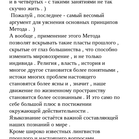
и в четвёртых - с такими занятиями не так
скучно жить . )
Пожалуй , последнее - самый весомый
аргумент для уяснения основных принципов
Метода . )
А вообще , применение этого Метода
позволят вскрывать такие пласты прошлого ,
скрытые от глаз большинства , что способно
изменить мировоззрение , и не только
индивида . Религия , власть , история и
многое другое становится более понятными ,
истоки многих проблем настоящего
становятся более ясны и , значит , наше
движение по жизненному пространству
становится более осознанным . И это само по
себе большой плюс в постижении
окружающей действительности .
Языкознание остаётся важной составляющей
наших познаний о мире .
Кроме широко известных лингвистов
прошлого и настоящего вопросами