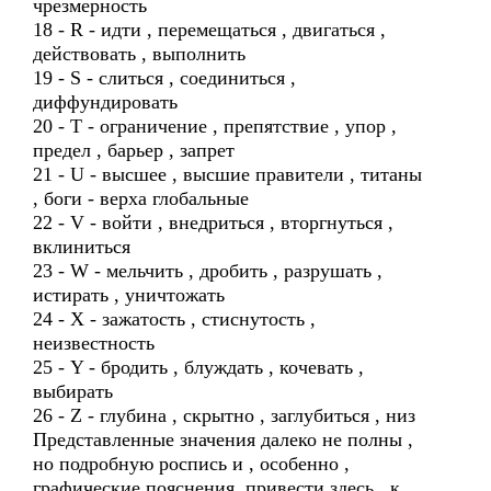
чрезмерность
18 - R - идти , перемещаться , двигаться ,
действовать , выполнить
19 - S - слиться , соединиться ,
диффундировать
20 - T - ограничение , препятствие , упор ,
предел , барьер , запрет
21 - U - высшее , высшие правители , титаны
, боги - верха глобальные
22 - V - войти , внедриться , вторгнуться ,
вклиниться
23 - W - мельчить , дробить , разрушать ,
истирать , уничтожать
24 - X - зажатость , стиснутость ,
неизвестность
25 - Y - бродить , блуждать , кочевать ,
выбирать
26 - Z - глубина , скрытно , заглубиться , низ
Представленные значения далеко не полны ,
но подробную роспись и , особенно ,
графические пояснения привести здесь , к