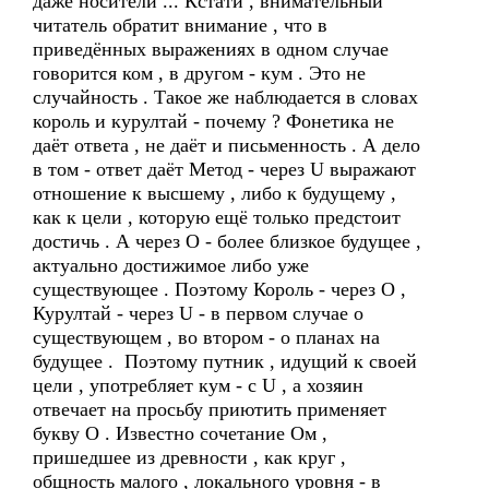
даже носители ... Кстати , внимательный
читатель обратит внимание , что в
приведённых выражениях в одном случае
говорится ком , в другом - кум . Это не
случайность . Такое же наблюдается в словах
король и курултай - почему ? Фонетика не
даёт ответа , не даёт и письменность . А дело
в том - ответ даёт Метод - через U выражают
отношение к высшему , либо к будущему ,
как к цели , которую ещё только предстоит
достичь . А через О - более близкое будущее ,
актуально достижимое либо уже
существующее . Поэтому Король - через О ,
Курултай - через U - в первом случае о
существующем , во втором - о планах на
будущее . Поэтому путник , идущий к своей
цели , употребляет кум - с U , а хозяин
отвечает на просьбу приютить применяет
букву О . Известно сочетание Ом ,
пришедшее из древности , как круг ,
общность малого , локального уровня - в