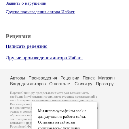
Заявить о нарушении
Другие произведения автора Илбагт
Рецензии
Написать рецензию
Другие произведения автора Илбагт
Авторы
Произведения
Рецензии
Поиск
Магазин
Вход для авторов
О портале
Стихи.ру
Проза.ру
Портал Стихи.ру предоставляет авторам возможность
свободной публикации своих литературных произведений в
сети Интернет на основании
пользовательского договора
.
Все авторские права на произведения принадлежат авторам
и охраняются
законом
. Перепечатка произведений возможна
Мы используем файлы cookie
только с согласия его автора, к которому вы можете
обратиться на его авторской странице. Ответственность за
для улучшения работы сайта.
тексты произведений авторы несут самостоятельно на
Оставаясь на сайте, вы
основании
правил публикации
и
законодательства
Российской Федерации
. Данные пользователей
соглашаетесь с условиями