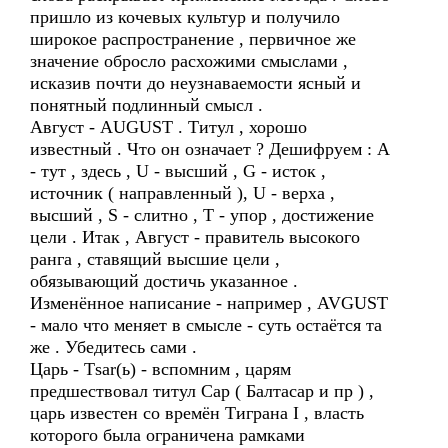
пришло из кочевых культур и получило
широкое распространение , первичное же
значение обросло расхожими смыслами ,
исказив почти до неузнаваемости ясный и
понятный подлинный смысл .
Август - AUGUST . Титул , хорошо
известный . Что он означает ? Дешифруем : А
- тут , здесь , U - высший , G - исток ,
источник ( направленный ), U - верха ,
высший , S - слитно , T - упор , достижение
цели . Итак , Август - правитель высокого
ранга , ставящий высшие цели ,
обязывающий достичь указанное .
Изменённое написание - например , AVGUST
- мало что меняет в смысле - суть остаётся та
же . Убедитесь сами .
Царь - Тsar(ь) - вспомним , царям
предшествовал титул Сар ( Балтасар и пр ) ,
царь известен со времён Тиграна I , власть
которого была ограничена рамками