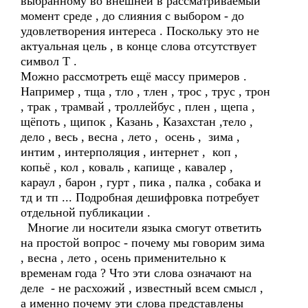
выбранному во внешней в рассматриваемый
момент среде , до слияния с выбором - до
удовлетворения интереса . Поскольку это не
актуальная цель , в конце слова отсутствует
символ Т .
Можно рассмотреть ещё массу примеров .
Например , тща , тло , тлен , трос , трус , трон
, трак , трамвай , троллейбус , плен , щепа ,
щёпоть , щипок , Казань , Казахстан ,тело ,
дело , весь , весна , лето , осень , зима ,
интим , интерполяция , интернет , коп ,
копьё , кол , коваль , капище , кавалер ,
караул , барон , гурт , пика , палка , собака и
тд и тп ... Подробная дешифровка потребует
отдельной публикации .
Многие ли носители языка смогут ответить
на простой вопрос - почему мы говорим зима
, весна , лето , осень применительно к
временам года ? Что эти слова означают на
деле - не расхожий , известный всем смысл ,
а именно почему эти слова представлены