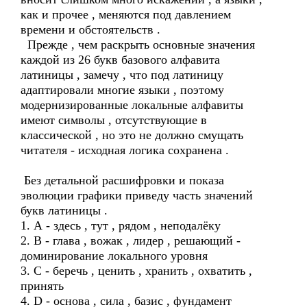
как и прочее , меняются под давлением
времени и обстоятельств .
Прежде , чем раскрыть основные значения
каждой из 26 букв базового алфавита
латиницы , замечу , что под латиницу
адаптировали многие языки , поэтому
модернизированные локальные алфавиты
имеют символы , отсутствующие в
классической , но это не должно смущать
читателя - исходная логика сохранена .
Без детальной расшифровки и показа
эволюции графики приведу часть значений
букв латиницы .
1. А - здесь , тут , рядом , неподалёку
2. B - глава , вожак , лидер , решающий -
доминирование локального уровня
3. С - беречь , ценить , хранить , охватить ,
принять
4. D - основа , сила , базис , фундамент