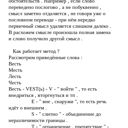
обстоятельств . Например , если слово
переведено послогово , а не побуквенно ,
смысл заметно отдаляется , не говоря уже о
пословном переводе - при нём нередко
первичный смысл удаляется слишком далеко .
В расхожем смысле произошла полная замена
и слово получило другой смысл .
Как работает метод ?
Рассмотрим приведённые слова :
Весть
Месть
Лесть
Честь
Весть - VEST(ь) - V - " войти " , то есть
внедриться , вторгнуться и тп .
Е - " вне , снаружи ", то есть речь
идёт о внешнем .
S - " слитно " - объединение до
неразличимости границы .
T - " ограничение , препятствие " -