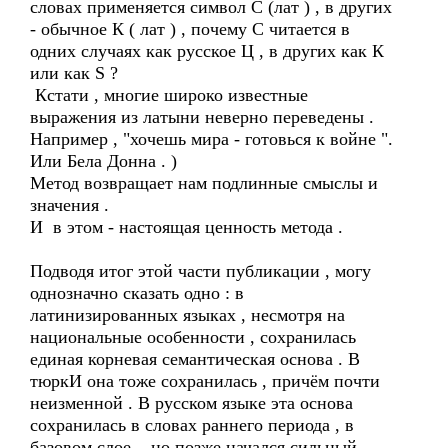
словах применяется символ С (лат ) , в других
- обычное К ( лат ) , почему С читается в
одних случаях как русское Ц , в других как К
или как S ?
Кстати , многие широко известные
выражения из латыни неверно переведены .
Например , "хочешь мира - готовься к войне ".
Или Бела Донна . )
Метод возвращает нам подлинные смыслы и
значения .
И в этом - настоящая ценность метода .
Подводя итог этой части публикации , могу
однозначно сказать одно : в
латинизированных языках , несмотря на
национальные особенности , сохранилась
единая корневая семантическая основа . В
тюркИ она тоже сохранилась , причём почти
неизменной . В русском языке эта основа
сохранилась в словах раннего периода , в
базовом слое , но позже начался сильный