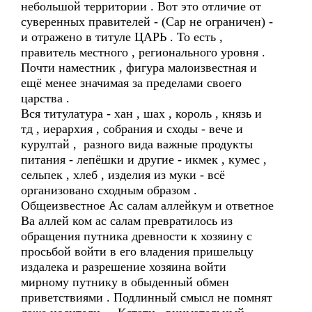
небольшой территории . Вот это отличие от
суверенных правителей - (Сар не ограничен) -
и отражено в титуле ЦАРЬ . То есть ,
правитель местного , регионального уровня .
Почти наместник , фигура малоизвестная и
ещё менее значимая за пределами своего
царства .
Вся титулатура - хан , шах , король , князь и
тд , иерархия , собрания и сходы - вече и
курултай , разного вида важные продукты
питания - лепёшки и другие - икмек , кумес ,
сельпек , хлеб , изделия из муки - всё
организовано сходным образом .
Общеизвестное Ас салам аллейкум и ответное
Ва аллей ком ас салам превратилось из
обращения путника древности к хозяину с
просьбой войти в его владения пришельцу
издалека и разрешение хозяина войти
мирному путнику в обыденный обмен
приветствиями . Подлинный смысл не помнят