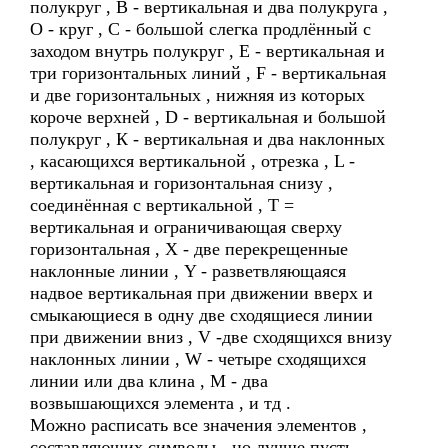
полукруг , B - вертикальная и два полукруга ,
O - круг , С - большой слегка продлённый с
заходом внутрь полукруг , Е - вертикальная и
три горизонтальных линий , F - вертикальная
и две горизонтальных , нижняя из которых
короче верхней , D - вертикальная и большой
полукруг , К - вертикальная и два наклонных
, касающихся вертикальной , отрезка , L -
вертикальная и горизонтальная снизу ,
соединённая с вертикальной , Т =
вертикальная и ограничивающая сверху
горизонтальная , X - две перекрещенные
наклонные линии , Y - разветвляющаяся
надвое вертикальная при движении вверх и
смыкающиеся в одну две сходящиеся линии
при движении вниз , V -две сходящихся внизу
наклонных линии , W - четыре сходящихся
линии или два клина , M - два
возвышающихся элемента , и тд .
Можно расписать все значения элементов ,
составляющих символы - но лучше пусть