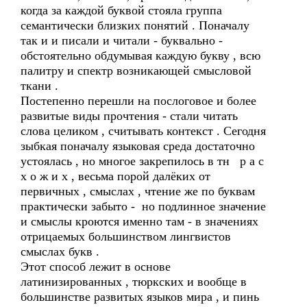
когда за каждой буквой стояла группа
семантически близких понятий . Поначалу
так и и писали и читали - буквально -
обстоятельно обдумывая каждую букву , всю
палитру и спектр возникающей смысловой
ткани .
Постепенно перешли на послоговое и более
развитые виды прочтения - стали читать
слова целиком , считывать контекст . Сегодня
зыбкая поначалу языковая среда достаточно
устоялась , но многое закрепилось в тн р а с
х о ж и х , весьма порой далёких от
первичных , смыслах , чтение же по буквам
практически забыто - но подлинное значение
и смыслы кроются именно там - в значениях
отрицаемых большинством лингвистов
смыслах букв .
Этот способ лежит в основе
латинизированных , тюркских и вообще в
большинстве развитых языков мира , и пинь