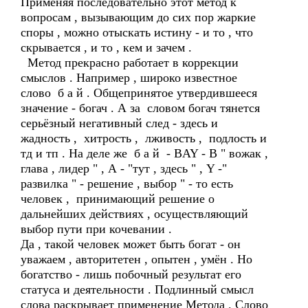
Применяя последовательно этот метод к
вопросам , вызывающим до сих пор жаркие
споры , можно отыскать истину - и то , что
скрывается , и то , кем и зачем .
Метод прекрасно работает в коррекции
смыслов . Например , широко известное
слово б а й . Общепринятое утвердившееся
значение - богач . А за словом богач тянется
серьёзный негативный след - здесь и
жадность , хитрость , лживость , подлость и
тд и тп . На деле же б а й - BAY - В " вожак ,
глава , лидер " , А - "тут , здесь " , Y -"
развилка " - решение , выбор " - то есть
человек , принимающий решение о
дальнейших действиях , осуществляющий
выбор пути при кочевании .
Да , такой человек может быть богат - он
уважаем , авторитетен , опытен , умён . Но
богатство - лишь побочный результат его
статуса и деятельности . Подлинный смысл
слова раскрывает применение Метода . Слово