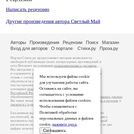
Написать рецензию
Другие произведения автора Светлый Май
Авторы
Произведения
Рецензии
Поиск
Магазин
Вход для авторов
О портале
Стихи.ру
Проза.ру
Портал Стихи.ру предоставляет авторам возможность
свободной публикации своих литературных произведений в
сети Интернет на основании
пользовательского договора
.
Все авторские права на произведения принадлежат авторам
и охраняются
законом
. Перепечатка произведений возможна
Мы используем файлы cookie
только с согласия его автора, к которому вы можете
обратиться на его авторской странице. Ответственность за
для улучшения работы сайта.
тексты произведений авторы несут самостоятельно на
Оставаясь на сайте, вы
основании
правил публикации
и
законодательства
Российской Федерации
. Данные пользователей
соглашаетесь с условиями
обрабатываются на основании
Политики обработки персональных данных
.
использования файлов cookies.
Вы также можете посмотреть более подробную
информацию о портале
и
связаться с администрацией
.
Чтобы ознакомиться с
Политикой обработки
Ежедневная аудитория портала Стихи.ру – порядка 200 тысяч
посетителей, которые в общей сумме просматривают более двух
персональных данных и файлов
миллионов страниц по данным счетчика посещаемости, который
cookie,
нажмите здесь
.
расположен справа от этого текста. В каждой графе указано по две
цифры: количество просмотров и количество посетителей.
Соглашаюсь