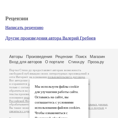
Рецензии
Написать рецензию
Другие произведения автора Валерий Гребнев
Авторы
Произведения
Рецензии
Поиск
Магазин
Вход для авторов
О портале
Стихи.ру
Проза.ру
Портал Стихи.ру предоставляет авторам возможность
свободной публикации своих литературных произведений в
сети Интернет на основании
пользовательского договора
.
Все авторские права на произведения принадлежат авторам
и охраняются
законом
. Перепечатка произведений возможна
Мы используем файлы cookie
только с согласия его автора, к которому вы можете
обратиться на его авторской странице. Ответственность за
для улучшения работы сайта.
тексты произведений авторы несут самостоятельно на
Оставаясь на сайте, вы
основании
правил публикации
и
законодательства
Российской Федерации
. Данные пользователей
соглашаетесь с условиями
обрабатываются на основании
Политики обработки персональных данных
.
использования файлов cookies.
Вы также можете посмотреть более подробную
информацию о портале
и
связаться с администрацией
.
Чтобы ознакомиться с