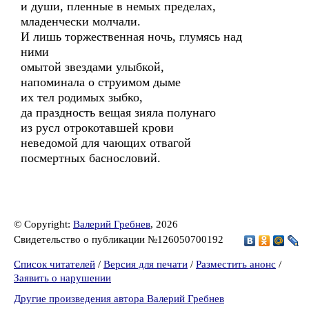
и души, пленные в немых пределах,
младенчески молчали.
И лишь торжественная ночь, глумясь над
ними
омытой звездами улыбкой,
напоминала о струимом дыме
их тел родимых зыбко,
да праздность вещая зияла полунаго
из русл отрокотавшей крови
неведомой для чающих отвагой
посмертных баснословий.
© Copyright:
Валерий Гребнев
, 2026
Свидетельство о публикации №126050700192
Список читателей
/
Версия для печати
/
Разместить анонс
/
Заявить о нарушении
Другие произведения автора Валерий Гребнев