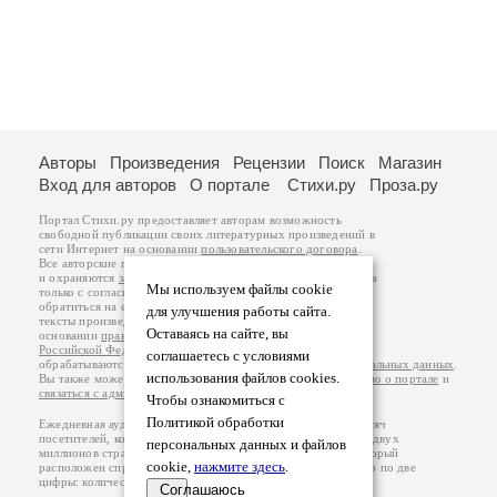
Авторы
Произведения
Рецензии
Поиск
Магазин
Вход для авторов
О портале
Стихи.ру
Проза.ру
Портал Стихи.ру предоставляет авторам возможность
свободной публикации своих литературных произведений в
сети Интернет на основании
пользовательского договора
.
Все авторские права на произведения принадлежат авторам
и охраняются
законом
. Перепечатка произведений возможна
Мы используем файлы cookie
только с согласия его автора, к которому вы можете
обратиться на его авторской странице. Ответственность за
для улучшения работы сайта.
тексты произведений авторы несут самостоятельно на
Оставаясь на сайте, вы
основании
правил публикации
и
законодательства
Российской Федерации
. Данные пользователей
соглашаетесь с условиями
обрабатываются на основании
Политики обработки персональных данных
.
использования файлов cookies.
Вы также можете посмотреть более подробную
информацию о портале
и
связаться с администрацией
.
Чтобы ознакомиться с
Политикой обработки
Ежедневная аудитория портала Стихи.ру – порядка 200 тысяч
посетителей, которые в общей сумме просматривают более двух
персональных данных и файлов
миллионов страниц по данным счетчика посещаемости, который
cookie,
нажмите здесь
.
расположен справа от этого текста. В каждой графе указано по две
цифры: количество просмотров и количество посетителей.
Соглашаюсь