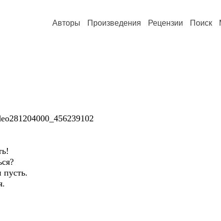
Авторы
Произведения
Рецензии
Поиск
video281204000_456239102
ть!
ься?
 пусть.
я.