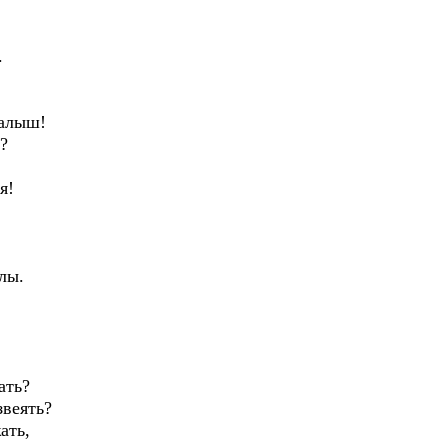
.
малыш!
?
я!
лы.
ать?
звеять?
ать,