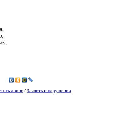
,
я.
з,
ся.
5
стить анонс
/
Заявить о нарушении