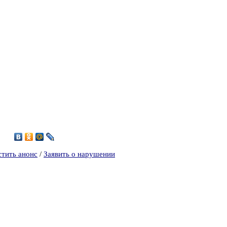
9
стить анонс
/
Заявить о нарушении