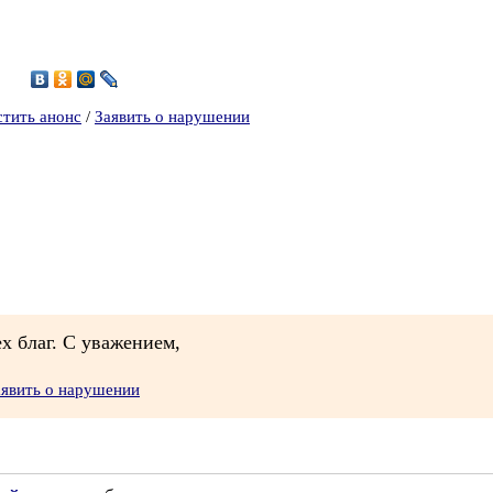
2
стить анонс
/
Заявить о нарушении
х благ. С уважением,
аявить о нарушении