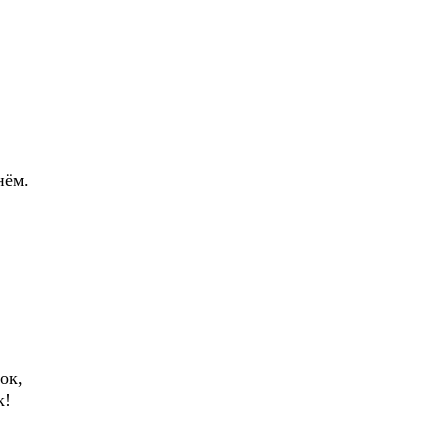
нём.
ок,
к!