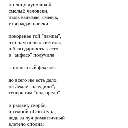
по лицу луноликой
смелыЕ человеки,
пыль вздымая, смеясь,
утверждая навеки
покоренье той "лампы",
что нам ночью светила.
в благодарность за это
в "анфасэ" получила
...полосатый флажок.
до всего им есть дело.
на Земле "начудили",
теперь там "подгорело".
и рыдает, скорбя,
в тёмной нОчи Луна,
ведь за луч романтичный
влетело сполна: