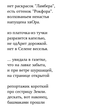
нет раскрасок "Ламбера",
есть оттенок "Рокфора".
волхованьем ненастья
напущена хвОра.
из платочка-из тучки
разразится капелью,
не одАрит дорожкой.
нет в Селене веселья.
... увидала в газетке,
что на лавке забыта,
и при ветре шуршащей,
на странице открытой
репортажик короткий
про сестрицу Земли.
дескать, вот наконец,
башмаками прошли