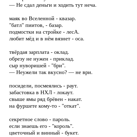
— Не сдал деньги и ходить тут неча.
маяк во Вселенной - квазар.
"батл" пиитов, - базар.
подмостки на стройке - лесА.
любит мёд и в нём вязнет - оса.
твёрдая зарплата - оклад.
обрезу не нужен - приклад.
сыр нуворишей - "бри".
— Неужели так вкусно? — не ври.
посидели, посмеялись - раут.
забастовка в НХЛ - локаут.
свыше ямы ряд брёвен - накат.
на фуршете кому-то - "откат".
секретное слово - пароль.
если знаешь его - "король".
цветочный и винный - букет.