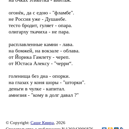
на очках этикетка - винтаж.
огонёк, да с едою - "фламбе".
не Россия уже - Душанбе.
тесто бродит, гуляет - опара.
олигарху ткачиха - не пара.
расплавленные камни - лава.
на бомжей, на вокзале - облава.
от Йорика Гамлету - череп.
от Юстаса Алексу - "черри“.
голенища без дна - опорки.
на глазах у коня шоры - "шторки".
деньги в чулке - капитал.
амнезия - "кому в долг давал ?"
© Copyright:
Саше Киира
, 2026
Свидетельство о публикации №126042906876