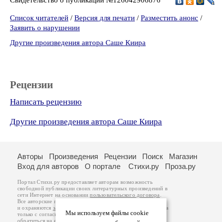
Список читателей
/
Версия для печати
/
Разместить анонс
/
Заявить о нарушении
Другие произведения автора Саше Киира
Рецензии
Написать рецензию
Другие произведения автора Саше Киира
Авторы
Произведения
Рецензии
Поиск
Магазин
Вход для авторов
О портале
Стихи.ру
Проза.ру
Портал Стихи.ру предоставляет авторам возможность
свободной публикации своих литературных произведений в
сети Интернет на основании
пользовательского договора
.
Все авторские права на произведения принадлежат авторам
и охраняются
законом
. Перепечатка произведений возможна
Мы используем файлы cookie
только с согласия его автора, к которому вы можете
обратиться на его авторской странице. Ответственность за