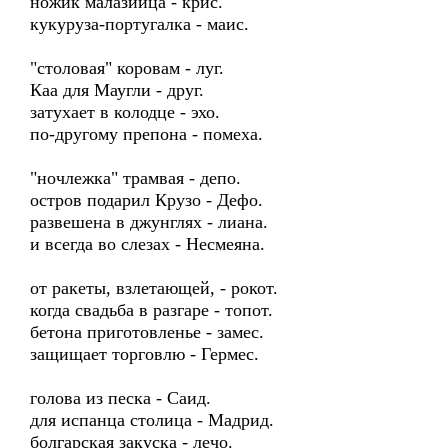
ножик малазийца - крис.
кукуруза-португалка - маис.
"столовая" коровам - луг.
Каа для Маугли - друг.
затухает в колодце - эхо.
по-другому препона - помеха.
"ночлежка" трамвая - депо.
остров подарил Крузо - Дефо.
развешена в джунглях - лиана.
и всегда во слезах - Несмеяна.
от ракеты, взлетающей, - рокот.
когда свадьба в разгаре - топот.
бетона приготовленье - замес.
защищает торговлю - Гермес.
голова из песка - Саид.
для испанца столица - Мадрид.
болгарская закуска - лечо.