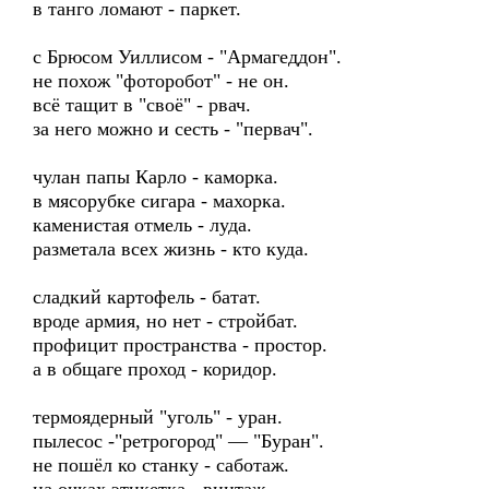
в танго ломают - паркет.
с Брюсом Уиллисом - "Армагеддон".
не похож "фоторобот" - не он.
всё тащит в "своё" - рвач.
за него можно и сесть - "первач".
чулан папы Карло - каморка.
в мясорубке сигара - махорка.
каменистая отмель - луда.
разметала всех жизнь - кто куда.
сладкий картофель - батат.
вроде армия, но нет - стройбат.
профицит пространства - простор.
а в общаге проход - коридор.
термоядерный "уголь" - уран.
пылесос -"ретрогород" — "Буран".
не пошёл ко станку - саботаж.