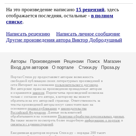
На это произведение написано
15 рецензий
, здесь
отображается последняя, остальные -
в полном
списке
.
Написать рецензию
Написать личное сообщение
Другие произведения автора Виктор Добродушный
Авторы
Произведения
Рецензии
Поиск
Магазин
Вход для авторов
О портале
Стихи.ру
Проза.ру
Портал Стихи.ру предоставляет авторам возможность
свободной публикации своих литературных произведений в
сети Интернет на основании
пользовательского договора
.
Все авторские права на произведения принадлежат авторам
и охраняются
законом
. Перепечатка произведений возможна
только с согласия его автора, к которому вы можете
обратиться на его авторской странице. Ответственность за
тексты произведений авторы несут самостоятельно на
основании
правил публикации
и
законодательства
Российской Федерации
. Данные пользователей
обрабатываются на основании
Политики обработки персональных данных
.
Вы также можете посмотреть более подробную
информацию о портале
и
связаться с администрацией
.
Ежедневная аудитория портала Стихи.ру – порядка 200 тысяч