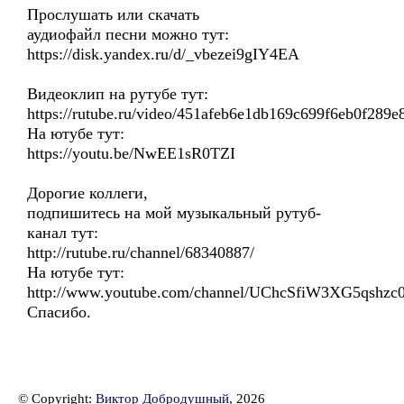
Прослушать или скачать
аудиофайл песни можно тут:
https://disk.yandex.ru/d/_vbezei9gIY4EA
Видеоклип на рутубе тут:
https://rutube.ru/video/451afeb6e1db169c699f6eb0f289e
На ютубе тут:
https://youtu.be/NwEE1sR0TZI
Дорогие коллеги,
подпишитесь на мой музыкальный рутуб-
канал тут:
http://rutube.ru/channel/68340887/
На ютубе тут:
http://www.youtube.com/channel/UChcSfiW3XG5qshz
Спасибо.
© Copyright:
Виктор Добродушный
, 2026