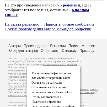
На это произведение написано
5 рецензий
, здесь
отображается последняя, остальные -
в полном
списке
.
Написать рецензию
Написать личное сообщение
Другие произведения автора Искандер Боярский
Авторы
Произведения
Рецензии
Поиск
Магазин
Вход для авторов
О портале
Стихи.ру
Проза.ру
Портал Стихи.ру предоставляет авторам возможность
свободной публикации своих литературных произведений в
сети Интернет на основании
пользовательского договора
.
Все авторские права на произведения принадлежат авторам
и охраняются
законом
. Перепечатка произведений возможна
Мы используем файлы cookie
только с согласия его автора, к которому вы можете
обратиться на его авторской странице. Ответственность за
для улучшения работы сайта.
тексты произведений авторы несут самостоятельно на
Оставаясь на сайте, вы
основании
правил публикации
и
законодательства
Российской Федерации
. Данные пользователей
соглашаетесь с условиями
обрабатываются на основании
Политики обработки персональных данных
.
использования файлов cookies.
Вы также можете посмотреть более подробную
информацию о портале
и
связаться с администрацией
.
Чтобы ознакомиться с
Политикой обработки
Ежедневная аудитория портала Стихи.ру – порядка 200 тысяч
посетителей, которые в общей сумме просматривают более двух
персональных данных и файлов