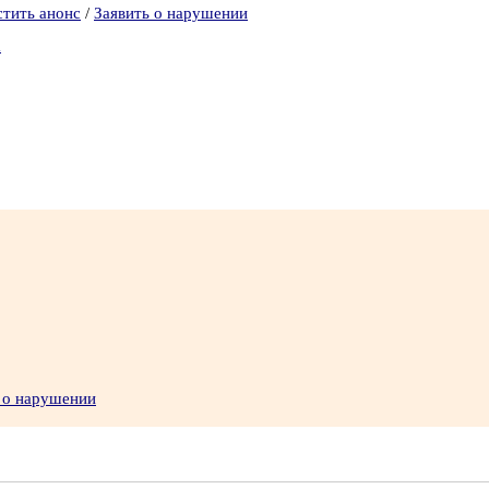
стить анонс
/
Заявить о нарушении
а
 о нарушении