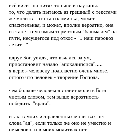
всё висит на нитях тоньше и паутины.
то, что делать пытаюсь аз грешный с текстами
же молитв - это та соломинка, может
спасительная, и может, вполне вероятно, она
и станет тем самым тормозным "башмаком" на
пути, несущегося под откос - ".. наш паровоз
летит..."
вдруг Бог, увидя, что взялись за ум,
приостановит начало "апокалипсиса".....
я верю,- человеку подвластно очень мнозе.
оттого что человек - творение Господа.
чем больше человеков станет молить Бога
чистым словом, тем выше вероятность
победить "врага".
итак, в моих исправленных молитвах нет
слова "ад", если только же оно не уместно и
смыслово. и в моих молитвах нет