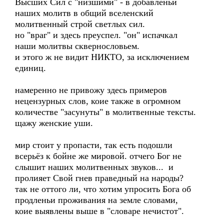
Высших Сил с "низшими" - в добавленьи
наших молитв в общий вселенский
молитвенный строй светлых сил.
но "враг" и здесь преуспел. "он" испачкал
наши молитвы сквернословьем.
и этого ж не видит НИКТО, за исключением
единиц.
намеренно не привожу здесь примеров
нецензурных слов, коие также в огромном
количестве "засунуты" в молитвенные тексты.
щажу женские уши.
мир стоит у пропасти, так есть подошли
всерьёз к бойне же мировой. отчего Бог не
слышит наших молитвенных звуков... и
пролияет Свой гнев праведный на народы?
так не оттого ли, что хотим упросить Бога об
продленьи проживания на земле словами,
коие выявлены выше в "словаре нечистот".