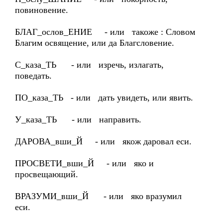
повиновение.
БЛАГ_ослов_ЕНИЕ - или такоже : Словом
Благим освящение, или да Благсловение.
С_каза_ТЬ - или изречь, излагать,
поведать.
ПО_каза_ТЬ - или дать увидеть, или явить.
У_каза_ТЬ - или направить.
ДАРОВА_вши_Й - или якож даровал еси.
ПРОСВЕТИ_вши_Й - или яко и
просвещающий.
ВРАЗУМИ_вши_Й - или яко вразумил
еси.