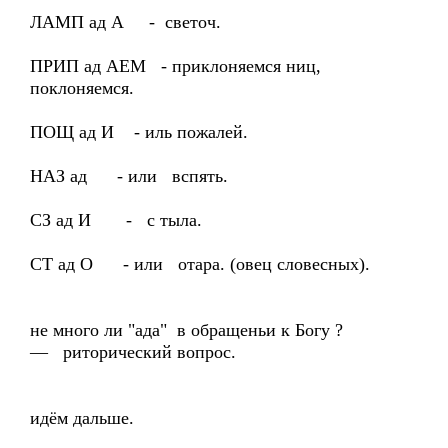
ЛАМП ад А - светоч.
ПРИП ад АЕМ - приклоняемся ниц,
поклоняемся.
ПОЩ ад И - иль пожалей.
НАЗ ад - или вспять.
СЗ ад И - с тыла.
СТ ад О - или отара. (овец словесных).
не много ли "ада" в обращеньи к Богу ?
— риторический вопрос.
идём дальше.