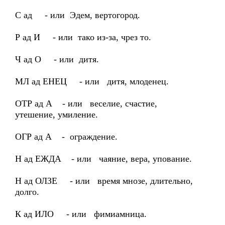
С ад - или Эдем, вертогород.
Р ад И - или тако из-за, чрез то.
Ч ад О - или дитя.
МЛ ад ЕНЕЦ - или дитя, млоденец.
ОТР ад А - или веселие, счастие,
утешение, умиление.
ОГР ад А - ограждение.
Н ад ЕЖДА - или чаяние, вера, упование.
Н ад ОЛЗЕ - или время мнозе, длительно,
долго.
К ад ИЛО - или фимиамница.