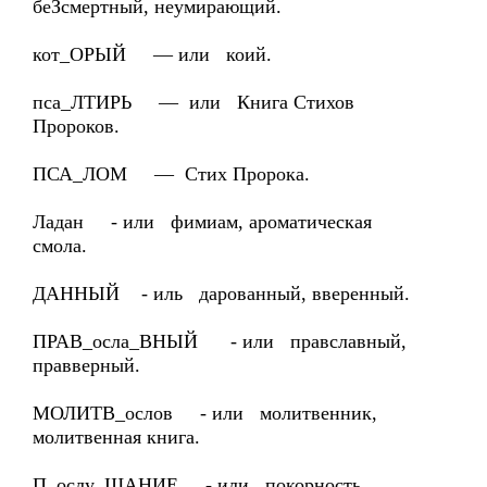
беЗсмертный, неумирающий.
кот_ОРЫЙ — или коий.
пса_ЛТИРЬ — или Книга Стихов
Пророков.
ПСА_ЛОМ — Стих Пророка.
Ладан - или фимиам, ароматическая
смола.
ДАННЫЙ - иль дарованный, вверенный.
ПРАВ_осла_ВНЫЙ - или правславный,
правверный.
МОЛИТВ_ослов - или молитвенник,
молитвенная книга.
П_ослу_ШАНИЕ - или покорность,