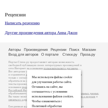
Рецензии
Написать рецензию
Другие произведения автора Анна Джон
Авторы
Произведения
Рецензии
Поиск
Магазин
Вход для авторов
О портале
Стихи.ру
Проза.ру
Портал Стихи.ру предоставляет авторам возможность
свободной публикации своих литературных произведений в
сети Интернет на основании
пользовательского договора
.
Все авторские права на произведения принадлежат авторам
и охраняются
законом
. Перепечатка произведений возможна
Мы используем файлы cookie
только с согласия его автора, к которому вы можете
обратиться на его авторской странице. Ответственность за
для улучшения работы сайта.
тексты произведений авторы несут самостоятельно на
Оставаясь на сайте, вы
основании
правил публикации
и
законодательства
Российской Федерации
. Данные пользователей
соглашаетесь с условиями
обрабатываются на основании
Политики обработки персональных данных
.
использования файлов cookies.
Вы также можете посмотреть более подробную
информацию о портале
и
связаться с администрацией
.
Чтобы ознакомиться с
Политикой обработки
Ежедневная аудитория портала Стихи.ру – порядка 200 тысяч