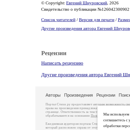
© Copyright:
Евгений Шнуровский
, 2026
Свидетельство о публикации №12604230090
Список читателей
/
Версия для печати
/
Разме
Другие произведения автора Евгений Шнуров
Рецензии
Написать рецензию
Другие произведения автора Евгений Ш
Авторы
Произведения
Рецензии
Поис
Портал Стихи.ру предоставляет авторам возможность св
права на произведения принадлежат авторам и охраняют
странице. Ответственность за тексты произведений авто
Мы используем ф
обрабатываются на основании
Политики обработки перс
соглашаетесь с 
Ежедневная аудитория портала Стихи.ру – порядка 200 
обработки перс
который расположен справа от этого текста. В каждой гр