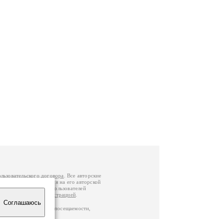
ользовательского договора
. Все авторские
у вы можете обратиться на его авторской
й Федерации
. Данные пользователей
е
и
связаться с администрацией
.
Соглашаюсь
ц по данным счетчика посещаемости,