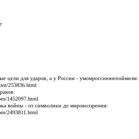
е
ые цели для ударов, а у России - умомроссиюнепоймизм:
.com/253836.html
ураков:
.com/1452097.html
ка войны - от символики до мировоззрения:
.com/2493811.html