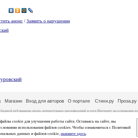
2
стить анонс
/
Заявить о нарушении
ский
нуровский
к
Магазин
Вход для авторов
О портале
Стихи.ру
Проза.ру
ободной публикации своих литературных произведений в сети Интернет на основании
п
ся
законом
. Перепечатка произведений возможна только с согласия его автора, к котором
ры несут самостоятельно на основании
правил публикации
и
законодательства Российско
айлы cookie для улучшения работы сайта. Оставаясь на сайте, вы
ональных данных
. Вы также можете посмотреть более подробную
информацию о портал
условиями использования файлов cookies. Чтобы ознакомиться с Политикой
тысяч посетителей, которые в общей сумме просматривают более двух миллионов страни
ональных данных и файлов cookie,
нажмите здесь
.
афе указано по две цифры: количество просмотров и количество посетителей.