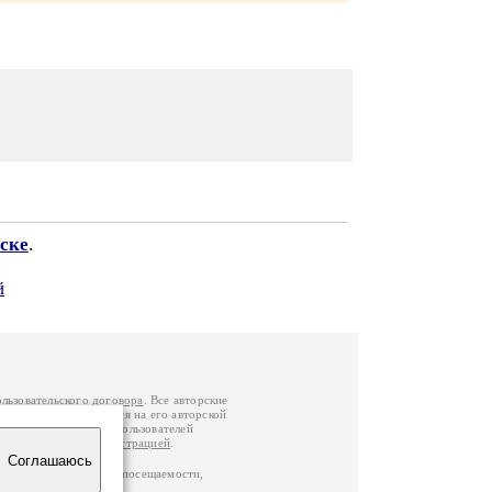
ске
.
й
ользовательского договора
. Все авторские
у вы можете обратиться на его авторской
й Федерации
. Данные пользователей
е
и
связаться с администрацией
.
Соглашаюсь
ц по данным счетчика посещаемости,