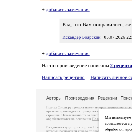
+
добавить замечания
Рад, что Вам понравилось, ж
Искандер Боярский
05.07.2026 22
+
добавить замечания
На это произведение написаны
2 реценз
Написать рецензию
Написать личное 
Авторы
Произведения
Рецензии
Поис
Портал Стихи.ру предоставляет авторам возможность св
права на произведения принадлежат авторам и охраняют
странице. Ответственность за тексты произведений авто
Мы используем ф
обрабатываются на основании
Политики обработки перс
соглашаетесь с 
Ежедневная аудитория портала Стихи.ру – порядка 200 
обработки перс
который расположен справа от этого текста. В каждой гр