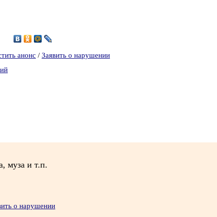
8
стить анонс
/
Заявить о нарушении
кий
, муза и т.п.
вить о нарушении