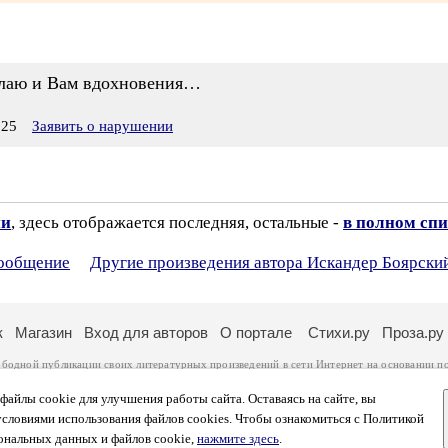
елаю и Вам вдохновения…
:25
Заявить о нарушении
ии
, здесь отображается последняя, остальные -
в полном спи
сообщение
Другие произведения автора Искандер Боярски
к
Магазин
Вход для авторов
О портале
Стихи.ру
Проза.ру
ободной публикации своих литературных произведений в сети Интернет на основании
п
ся
законом
. Перепечатка произведений возможна только с согласия его автора, к котором
ры несут самостоятельно на основании
правил публикации
и
законодательства Российско
айлы cookie для улучшения работы сайта. Оставаясь на сайте, вы
ональных данных
. Вы также можете посмотреть более подробную
информацию о портал
условиями использования файлов cookies. Чтобы ознакомиться с Политикой
тысяч посетителей, которые в общей сумме просматривают более двух миллионов страни
ональных данных и файлов cookie,
нажмите здесь
.
афе указано по две цифры: количество просмотров и количество посетителей.